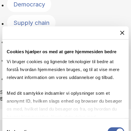
Democracy
Supply chain
Geopolitics
Cookies hjælper os med at gøre hjemmesiden bedre
Green transition
Vi bruger cookies og lignende teknologier til bedre at
forstå hvordan hjemmesiden bruges, og til at vise mere
Reset
relevant information om vores uddannelser og tilbud.
Showing 75 out of 75 news
Med dit samtykke indsamler vi oplysninger som et
Sortér efter
anonymt ID, hvilken slags enhed og browser du besøger
os med, hvilket land du besøger os fra, og hvordan du
bruger hjemmesiden. Nogle data deles med
tredjepartsværktøjer, som vi bruger til statistik og
Samtykkevalg