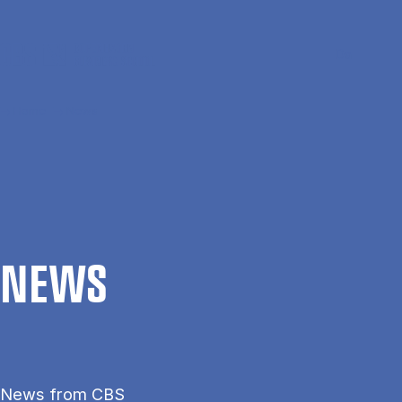
Skip to main content
Search
Men
Da
Home
News
NEWS
News from CBS