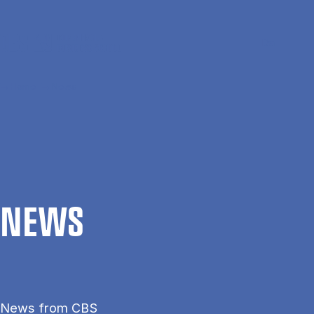
Skip to main content
Search
Men
Da
Home
News
NEWS
News from CBS