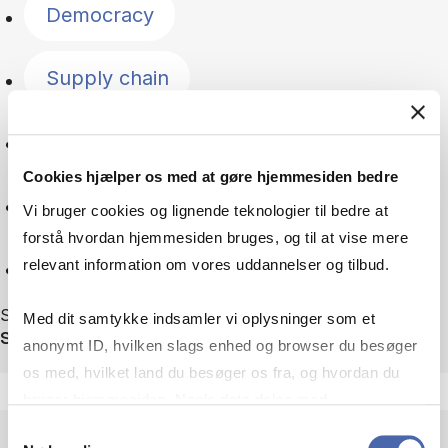
Democracy
Supply chain
Geopolitics
Cookies hjælper os med at gøre hjemmesiden bedre
Green transition
Vi bruger cookies og lignende teknologier til bedre at
forstå hvordan hjemmesiden bruges, og til at vise mere
Reset
relevant information om vores uddannelser og tilbud.
Showing 75 out of 75 news
Med dit samtykke indsamler vi oplysninger som et
Sortér efter
anonymt ID, hvilken slags enhed og browser du besøger
os med, hvilket land du besøger os fra, og hvordan du
bruger hjemmesiden. Nogle data deles med
tredjepartsværktøjer, som vi bruger til statistik og
Samtykkevalg