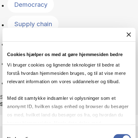
Democracy
Supply chain
Geopolitics
Cookies hjælper os med at gøre hjemmesiden bedre
Green transition
Vi bruger cookies og lignende teknologier til bedre at
forstå hvordan hjemmesiden bruges, og til at vise mere
Reset
relevant information om vores uddannelser og tilbud.
Showing 75 out of 75 news
Med dit samtykke indsamler vi oplysninger som et
Sortér efter
anonymt ID, hvilken slags enhed og browser du besøger
os med, hvilket land du besøger os fra, og hvordan du
bruger hjemmesiden. Nogle data deles med
tredjepartsværktøjer, som vi bruger til statistik og
Samtykkevalg