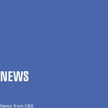
Skip to main content
Search
Men
Da
Home
News
NEWS
News from CBS