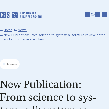
Skip to main content
Search
Men
Da
Home
News
New Publication: From science to system: a literature review of the
evolution of science cities
News
New Pub­lic­a­tion:
From sci­ence to sys­