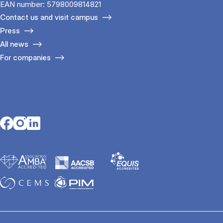
EAN number: 5798009814821
Contact us and visit campus
Press
All news
For companies
Opens in a new tab
Opens in a new tab
Opens in a new tab