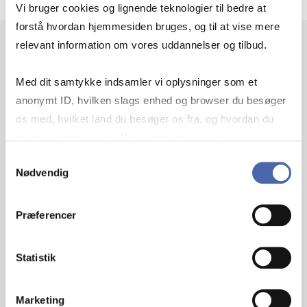
Vi bruger cookies og lignende teknologier til bedre at
forstå hvordan hjemmesiden bruges, og til at vise mere
relevant information om vores uddannelser og tilbud.
Med dit samtykke indsamler vi oplysninger som et
FIND THE
anonymt ID, hvilken slags enhed og browser du besøger
os med, hvilket land du besøger os fra, og hvordan du
PUBLICATION HERE
bruger hjemmesiden. Nogle data deles med
tredjepartsværktøjer, som vi bruger til statistik og
Samtykkevalg
Nødvendig
markedsføring. Du bestemmer selv - og kan altid trække
From science to system: a literature
dit samtykke tilbage via knappen nederst til højre.
review of the evolution of science
Præferencer
cities
Statistik
Marketing