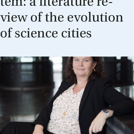
tem: a lit­er­at­ure re­
view of the evol­u­tion
of sci­ence cit­ies