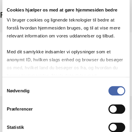
Cookies hjælper os med at gøre hjemmesiden bedre
Facts
Vi bruger cookies og lignende teknologier til bedre at
forstå hvordan hjemmesiden bruges, og til at vise mere
relevant information om vores uddannelser og tilbud.
Coverage
Med dit samtykke indsamler vi oplysninger som et
Denmark
Access
anonymt ID, hvilken slags enhed og browser du besøger
os med, hvilket land du besøger os fra, og hvordan du
On campus + remote access
Provider
bruger hjemmesiden. Nogle data deles med
tredjepartsværktøjer, som vi bruger til statistik og
JP/Politikens Hus
Samtykkevalg
Nødvendig
markedsføring. Du bestemmer selv - og kan altid trække
dit samtykke tilbage via knappen nederst til højre.
Præferencer
Statistik