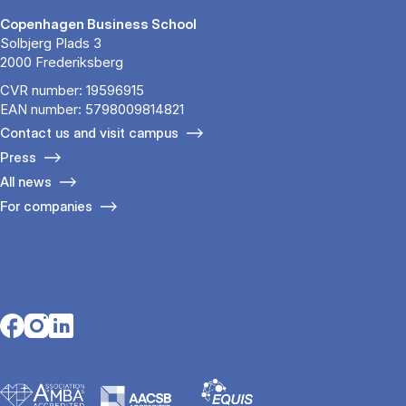
Copenhagen Business School
Solbjerg Plads 3
2000 Frederiksberg
CVR number: 19596915
EAN number: 5798009814821
Contact us and visit campus
Press
All news
For companies
Opens in a new tab
Opens in a new tab
Opens in a new tab