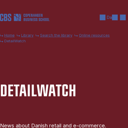
Skip to main content
Search
Men
Da
Home
Library
Search the library
Online resources
DetailWatch
DE­TAIL­WATCH
News about Danish retail and e-commerce.