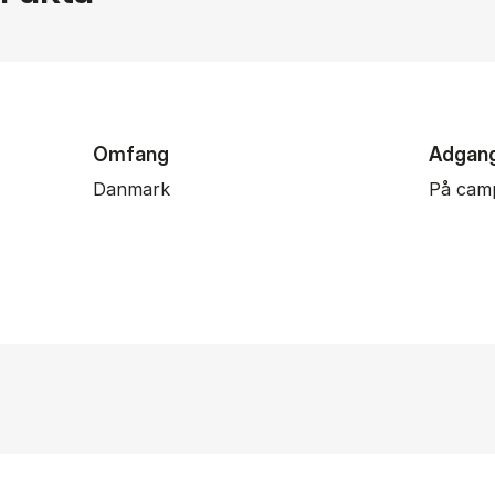
Omfang
Adgan
Danmark
På cam