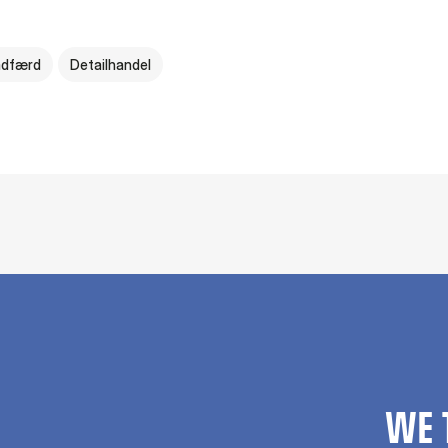
adfærd
Detailhandel
WE 