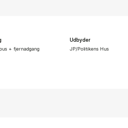
g
Udbyder
pus + fjernadgang
JP/Politikens Hus