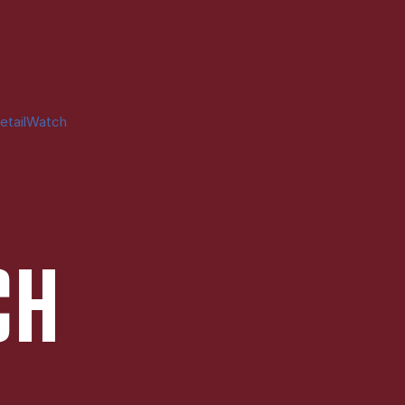
etailWatch
CH