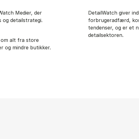
Watch Medier, der
DetailWatch giver ind
og detailstrategi.
forbrugeradfærd, ko
tendenser, og er et ny
detailsektoren.
 om alt fra store
er og mindre butikker.