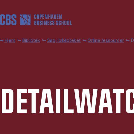
Gå til hovedindhold
Hjem
Bibliotek
Søg i biblioteket
Online ressourcer
D
DE­TAILWAT