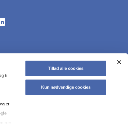
n a new tab
s in a new tab
pens in a new tab
Tillad alle cookies
g til
Kun nødvendige cookies
owser
ogle
kyt­tel­se på CBS
Tilgængelighedserklæring
Whistleblowerordning
temmer