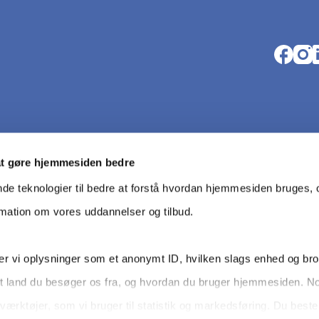
Opens i
Open
O
at gøre hjemmesiden bedre
nde teknologier til bedre at forstå hvordan hjemmesiden bruges, o
rmation om vores uddannelser og tilbud.
r vi oplysninger som et anonymt ID, hvilken slags enhed og br
t land du besøger os fra, og hvordan du bruger hjemmesiden. N
Da­ta­be­s
værktøjer, som vi bruger til statistik og markedsføring. Du bes