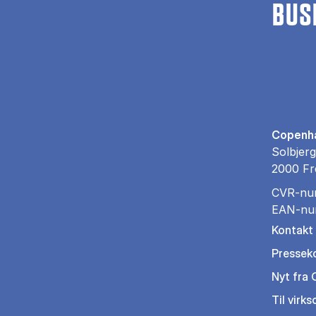
BUS
Copenha
Solbjerg
2000 Fr
CVR-nu
EAN-nu
Kontakt
Pressek
Nyt fra
Til virk