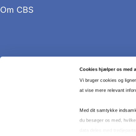
Om CBS
Cookies hjælper os med 
Vi bruger cookies og ligne
at vise mere relevant info
Med dit samtykke indsamle
du besøger os med, hvilke
Copyright © CBS 2026
data deles med tredjeparts