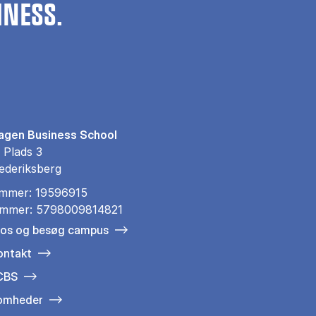
INESS.
gen Business School
 Plads 3
ederiksberg
mmer: 19596915
mmer: 5798009814821
 os og besøg campus
ontakt
 CBS
somheder