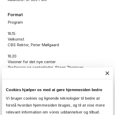
Format
Program
16.15
Velkomst
CBS Rektor, Peter Møllgaard
16.20
Visioner for det nye center
Professor og centerleder, Steen Thomsen
16.35
God fondsledelse fremover
Cookies hjælper os med at gøre hjemmesiden bedre
Formand for b.la. Gerda & Victor B. Strands Fond (Toms
Gruppens Fond) og tidligere formand for Komitéen for
Vi bruger cookies og lignende teknologier til bedre at
God Fondsledelse, Marianne Philip
forstå hvordan hjemmesiden bruges, og til at vise mere
relevant information om vores uddannelser og tilbud.
16.50