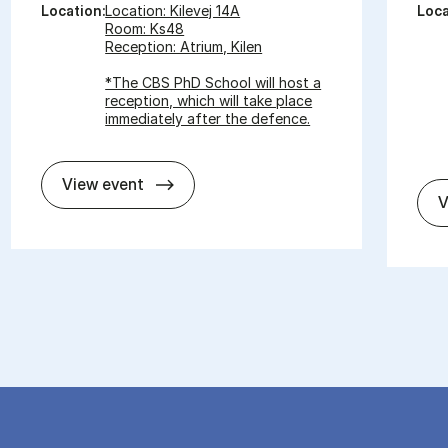
Location:
Location: Kilevej 14A
Loca
Room: Ks48
Reception: Atrium, Kilen
*The CBS PhD School will host a
reception, which will take place
immediately after the defence.
In­vit­a­tion for PhD De­fence - Panagiot
View event
V