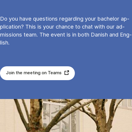
Do you have ques­tions re­gard­ing your bach­el­or ap­
plic­a­tion? This is your chance to chat with our ad­
mis­sions team. The event is in both Dan­ish and Eng­
lish.
Join the meeting on Teams