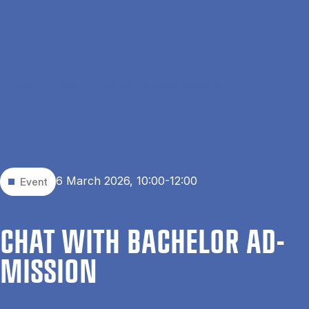
Skip to main content
Search
Men
Da
Home
Events
Chat with Bachelor Admission
6 March 2026, 10:00-12:00
Event
CHAT WITH BACH­EL­OR AD­
MIS­SION