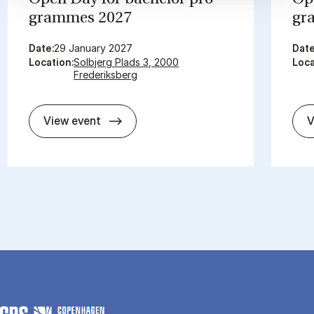
grammes 2027
gr
Date:
29 January 2027
Date
Location:
Solbjerg Plads 3, 2000
Loca
Frederiksberg
Open Day for bach­el­or pro­grammes
View event
V