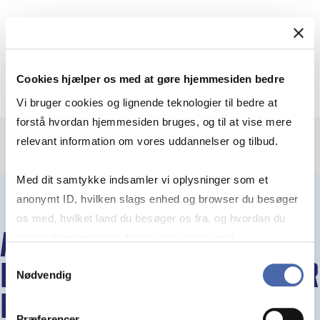
Subjects
Admission
Cookies hjælper os med at gøre hjemmesiden bedre
Vi bruger cookies og lignende teknologier til bedre at
forstå hvordan hjemmesiden bruges, og til at vise mere
relevant information om vores uddannelser og tilbud.
Med dit samtykke indsamler vi oplysninger som et
anonymt ID, hvilken slags enhed og browser du besøger
os med, hvilket land du besøger os fra, og hvordan du
ANDRE
bruger hjemmesiden. Nogle data deles med
tredjepartsværktøjer, som vi bruger til statistik og
Samtykkevalg
BACHELORARRANGEMENTER
Nødvendig
markedsføring. Du bestemmer selv - og kan altid trække
dit samtykke tilbage via knappen nederst til højre.
PÅ CBS
Præferencer