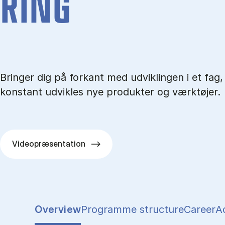
RING
Bringer dig på forkant med udviklingen i et fag,
konstant udvikles nye produkter og værktøjer.
Videopræsentation
Show panel
Show panel
Show pa
S
Overview
Programme structure
Career
A
Tablist controls