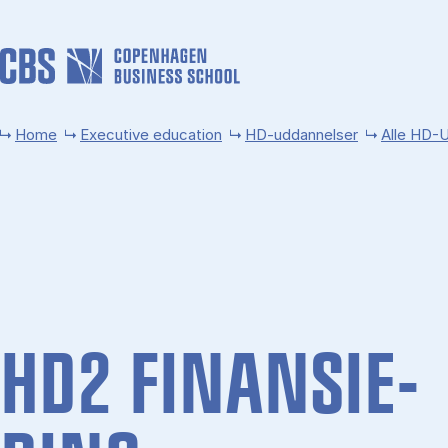
Skip to main content
Home
Executive education
HD-uddannelser
Alle HD-
HD2 FI­NAN­SI­E­