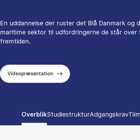
En uddannelse der ruster det Blå Danmark og 
maritime sektor til udfordringerne de står over f
fremtiden.
Videopræsentation
Show panel
Show panel
Show panel
Sho
Overblik
Studiestruktur
Adgangskrav
Til
Tablist controls