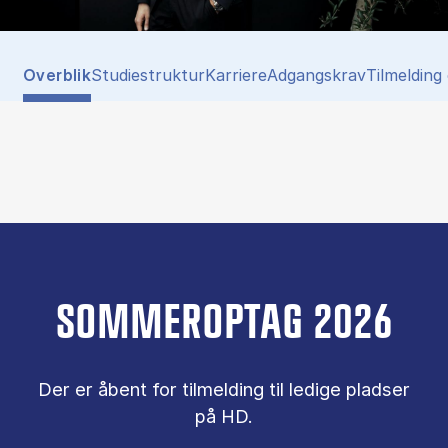
Tablist controls
Show panel
Show panel
Show panel
Show panel
Show pane
Overblik
Studiestruktur
Karriere
Adgangskrav
Tilmelding
SOMMEROPTAG 2026
Der er åbent for tilmelding til ledige pladser
på HD.