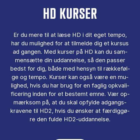
HD KURSER
Er du mere til at læse HD i dit eget tem­po,
har du mu­lig­hed for at til­mel­de dig et kur­sus
ad gan­gen. Med kur­ser på HD kan du sam­
men­sæt­te din ud­dan­nel­se, så den pas­ser
bedst for dig, både med hen­syn til ræk­ke­føl­
ge og tem­po. Kur­ser kan også være en mu­
lig­hed, hvis du har brug for en fag­lig opkva­li­
fi­ce­ring in­den for et be­stemt emne. Vær op­
mærk­som på, at du skal op­fyl­de ad­gangs­
kra­ve­ne til HD2, hvis du øn­sker at fær­dig­gø­
re den ful­de HD2-ud­dan­nel­se.