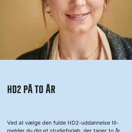
HD2 PÅ TO ÅR
Ved at væl­ge den ful­de HD2-ud­dan­nel­se til­
mel­der du dig et stu­di­e­for­løb, der ta­ger to år