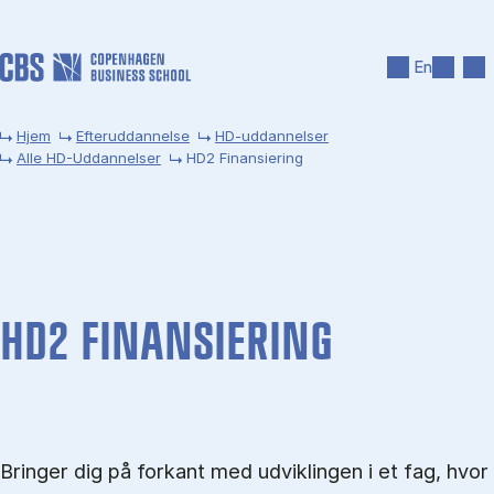
Gå til hovedindhold
Søg
Men
En
Hjem
Efteruddannelse
HD-uddannelser
Alle HD-Uddannelser
HD2 Finansiering
HD2 FI­NAN­SI­E­RING
Bringer dig på forkant med udviklingen i et fag, hvor