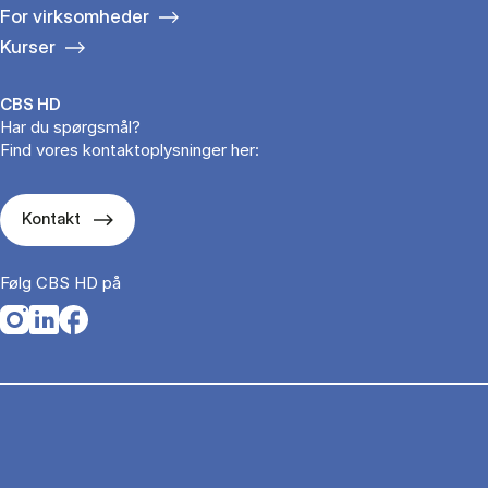
For virksomheder
Kurser
CBS HD
Har du spørgsmål?
Find vores kontaktoplysninger her:
Kontakt
Følg CBS HD på
Opens in a new tab
Opens in a new tab
Opens in a new tab