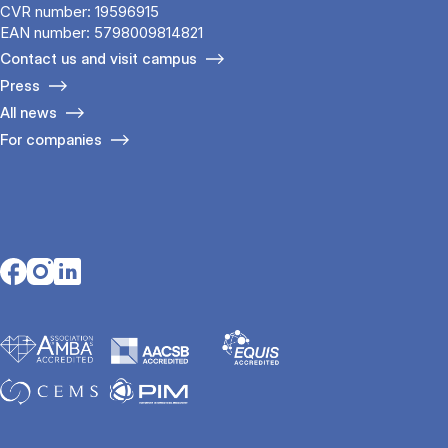
CVR number: 19596915
EAN number: 5798009814821
Contact us and visit campus
Press
All news
For companies
Opens in a new tab
Opens in a new tab
Opens in a new tab