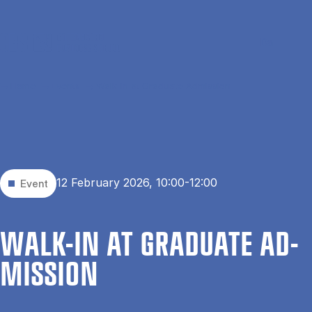
Skip to main content
Search
Men
Da
Home
Events
Walk-in at Graduate Admission
12 February 2026, 10:00-12:00
Event
WALK-IN AT GRADU­ATE AD­
MIS­SION