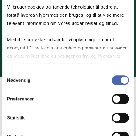
HENT BROCHURE HER
Vi bruger cookies og lignende teknologier til bedre at
forstå hvordan hjemmesiden bruges, og til at vise mere
Hvis du er interesseret i at høre mere om, hvad
relevant information om vores uddannelser og tilbud.
på Master i Skat kan gøre for dig og din
organisation, så udfyld formularen og modtag
Med dit samtykke indsamler vi oplysninger som et
vores brochure på mail.
anonymt ID, hvilken slags enhed og browser du besøger
os med, hvilket land du besøger os fra, og hvordan du
bruger hjemmesiden. Nogle data deles med
tredjepartsværktøjer, som vi bruger til statistik og
Samtykkevalg
Nødvendig
markedsføring. Du bestemmer selv - og kan altid trække
dit samtykke tilbage via knappen nederst til højre.
Præferencer
Statistik