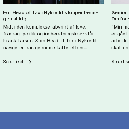
For Head of Tax i Nykre­dit stop­per læ­rin­
Se­ni­or
gen al­drig
Der­for 
Midt i den komplekse labyrint af love,
"Min ma
fradrag, politik og indberetningskrav står
er gået 
Frank Larsen. Som Head of Tax i Nykredit
arbejde
navigerer han gennem skatterettens…
skattem
Se artikel
Se artik