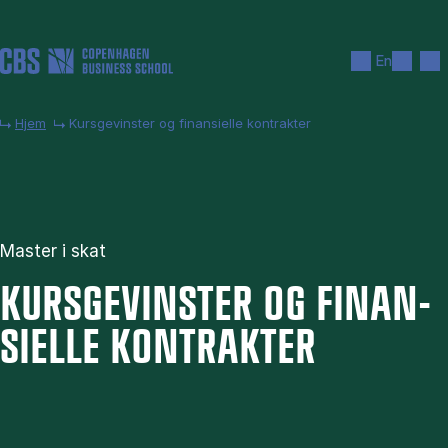
Gå til hovedindhold
Søg
Men
En
Hjem
Kursgevinster og finansielle kontrakter
Master i skat
KURS­GE­VIN­STER OG FI­NAN­
SI­EL­LE KON­TRAK­TER