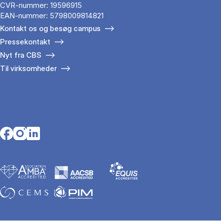
CVR-nummer: 19596915
EAN-nummer: 5798009814821
Kontakt os og besøg campus
Pressekontakt
Nyt fra CBS
Til virksomheder
Opens in a new tab
Opens in a new tab
Opens in a new tab