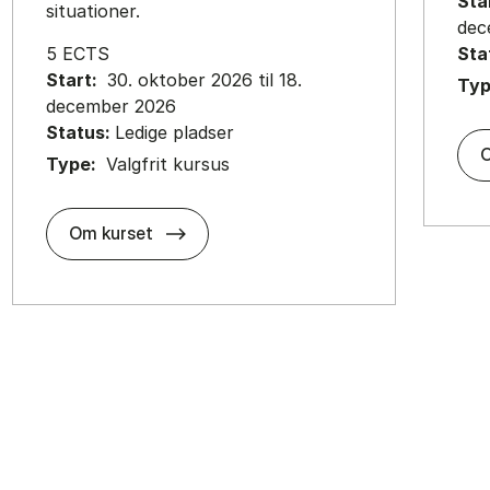
Sta
situationer.
dec
5 ECTS
Sta
Start:
30. oktober 2026 til 18.
Ty
december 2026
Status:
Ledige pladser
O
Type:
Valgfrit kursus
about
Om kurset