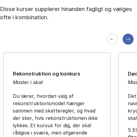
Disse kurser supplerer hinanden fagligt og vælges
ofte i kombination.
Rekonstruktion og konkurs
Død
Master i skat
Mas
Du lærer, hvordan valg af
Dett
rekonstruktionsmodel hænger
navi
sammen med skatteregler, og hvad
kry
der sker, hvis rekonstruktionen ikke
ska
lykkes. Et kursus for dig, der skal
5 E
rådgive i svære, men afgørende