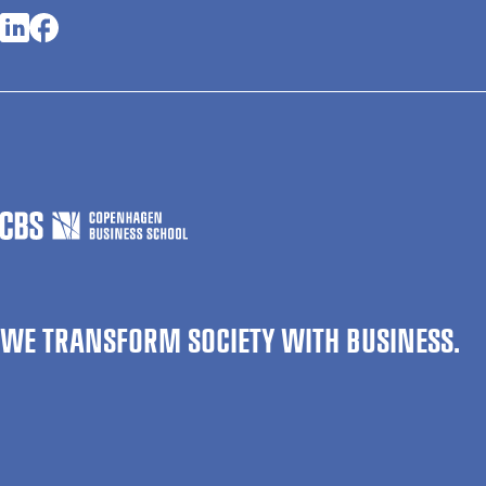
Opens in a new tab
Opens in a new tab
WE TRANSFORM SOCIETY WITH BUSINESS.