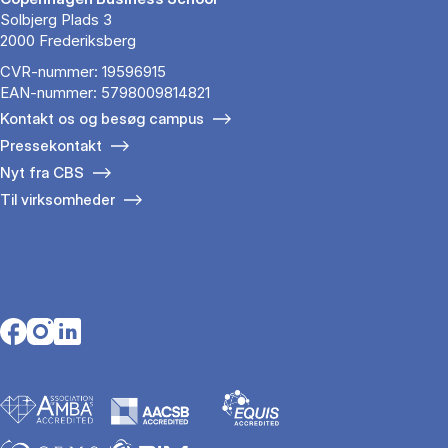
Solbjerg Plads 3
2000 Frederiksberg
CVR-nummer: 19596915
EAN-nummer: 5798009814821
Kontakt os og besøg campus
Pressekontakt
Nyt fra CBS
Til virksomheder
Opens in a new tab
Opens in a new tab
Opens in a new tab