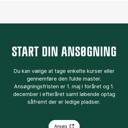
START DIN ANSØGNING
Du kan væl­ge at tage en­kel­te kurser el­ler
gen­nem­fø­re den ful­de ma­ster.
Ansøgningsfristen er 1. maj i foråret og 1.
december i efteråret samt løbende optag
såfremt der er ledige pladser.
Ansøg