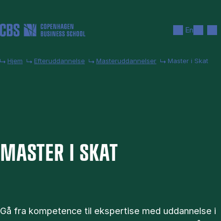
Gå til hovedindhold
Søg
Men
En
Hjem
Efteruddannelse
Masteruddannelser
Master i Skat
MA­STER I SKAT
Gå fra kompetence til ekspertise med uddannelse i