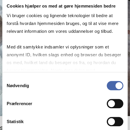
Cookies hjælper os med at gøre hjemmesiden bedre
Vi bruger cookies og lignende teknologier til bedre at
forstå hvordan hjemmesiden bruges, og til at vise mere
relevant information om vores uddannelser og tilbud.
Med dit samtykke indsamler vi oplysninger som et
anonymt ID, hvilken slags enhed og browser du besøger
os med, hvilket land du besøger os fra, og hvordan du
bruger hjemmesiden. Nogle data deles med
tredjepartsværktøjer, som vi bruger til statistik og
Samtykkevalg
Nødvendig
markedsføring. Du bestemmer selv - og kan altid trække
dit samtykke tilbage via knappen nederst til højre.
Præferencer
Statistik
Se alle kurser på Master i Skat