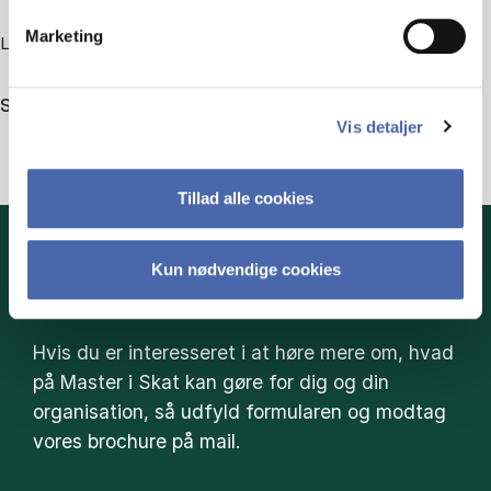
Marketing
Læs om alle kurser der udbydes på Master i Skat.
Se alle kurser
Vis detaljer
Tillad alle cookies
Kun nødvendige cookies
HENT BROCHURE HER
Hvis du er interesseret i at høre mere om, hvad
på Master i Skat kan gøre for dig og din
organisation, så udfyld formularen og modtag
vores brochure på mail.