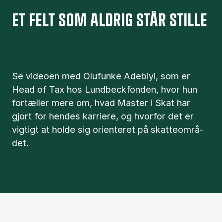
ET FELT SOM ALDRIG STÅR STILLE
Se vi­deo­en med Olufunke Adebiyi, som er
Head of Tax hos Lund­beck­fon­den, hvor hun
for­tæl­ler mere om, hvad Ma­ster i Skat har
gjort for hen­des kar­ri­e­re, og hvor­for det er
vig­tigt at hol­de sig ori­en­te­ret på skat­te­o­m­rå­
det.