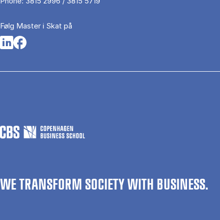
Phone:
3815 2996 / 3815 5719
Følg Master i Skat på
Opens in a new tab
Opens in a new tab
WE TRANSFORM SOCIETY WITH BUSINESS.