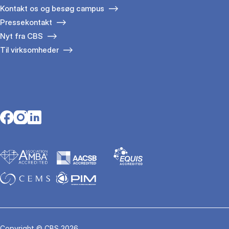
Kontakt os og besøg campus
Pressekontakt
Nyt fra CBS
Til virksomheder
Opens in a new tab
Opens in a new tab
Opens in a new tab
Copyright © CBS 2026