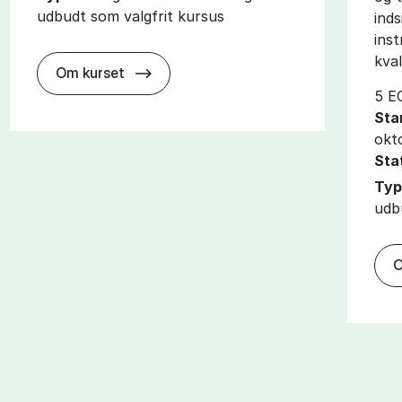
udbudt som valgfrit kursus
inds
ins
kval
about
Om kurset
5 E
Sta
okt
Sta
Typ
udb
O