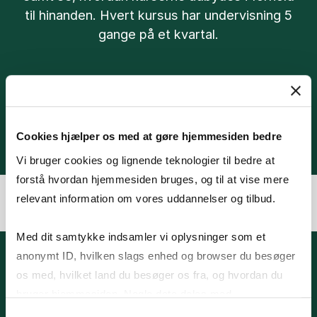
til hinanden. Hvert kursus har undervisning 5
gange på et kvartal.
Gå til kalenderen her
Cookies hjælper os med at gøre hjemmesiden bedre
Vi bruger cookies og lignende teknologier til bedre at
forstå hvordan hjemmesiden bruges, og til at vise mere
relevant information om vores uddannelser og tilbud.
Med dit samtykke indsamler vi oplysninger som et
anonymt ID, hvilken slags enhed og browser du besøger
os med, hvilket land du besøger os fra, og hvordan du
HENT BROCHURE HER
bruger hjemmesiden. Nogle data deles med
tredjepartsværktøjer, som vi bruger til statistik og
Samtykkevalg