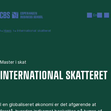
Gå til hovedindhold
Søg
Men
En
Hjem
International skatteret
Master i skat
IN­TER­NA­TIO­NAL SKAT­TE­RET
I en globaliseret økonomi er det afgørende at