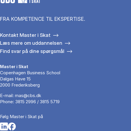
I SKAT
FRA KOMPETENCE TIL EKSPERTISE.
Kontakt Master i Skat
Læs mere om uddannelsen
Find svar på dine spørgsmål
Master i Skat
Copenhagen Business School
Dalgas Have 15
2000 Frederiksberg
E-mail:
mas@cbs.dk
Phone:
3815 2996 / 3815 5719
Følg Master i Skat på
Opens in a new tab
Opens in a new tab