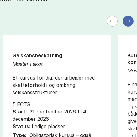
Selskabsbeskatning
Kur
kon
Master i skat
Mast
Et kursus for dig, der arbejder med
Fina
skatteforhold i og omkring
kurs
selskabsstrukturer.
man
5 ECTS
og s
Start:
21. september 2026 til 4.
båd
december 2026
give
Status:
Ledige pladser
ska
Type:
Obligatorisk kursus – også
og 