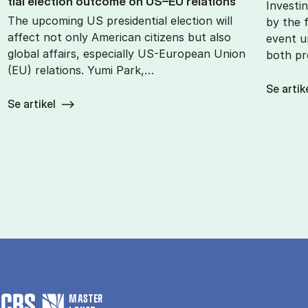
tial elec­tion out­come on US–EU re­la­tions
Investin
The upcoming US presidential election will
by the f
affect not only American citizens but also
event u
global affairs, especially US-European Union
both pr
(EU) relations. Yumi Park,…
Se artik
Se artikel
MASTER