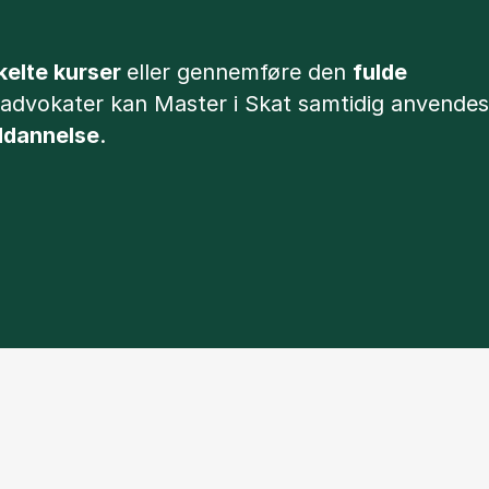
kelte kurser
eller gennemføre den
fulde
g advokater kan Master i Skat samtidig anvendes
uddannelse
.