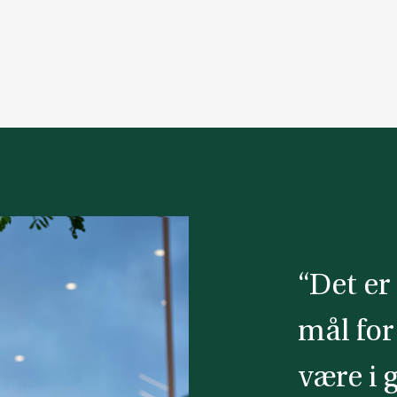
“Det er 
mål for
være i 