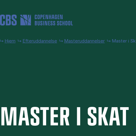
Gå til hovedindhold
Hjem
Efteruddannelse
Masteruddannelser
Master i Sk
MA­STER I SKAT