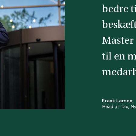
bedre t
beskæf
Master 
til en 
medarb
Frank Larsen
Head of Tax, Ny