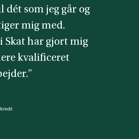
il dét som jeg går og
tiger mig med.
i Skat har gjort mig
mere kvalificeret
ejder.”
kredit