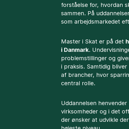
forståelse for, hvordan s
sammen. På uddannelsen
som arbejdsmarkedet eft
Master i Skat er på det
h
i Danmark
. Undervisning
problemstillinger og give
i praksis. Samtidig blive
af brancher, hvor sparri
central rolle.
Uddannelsen henvender si
virksomheder og i det off
der ønsker at udvikle de
højeste niveau.