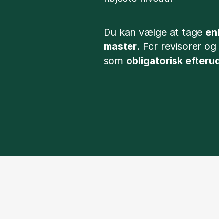
Du kan vælge at tage
en
master
. For revisorer o
som
obligatorisk efter