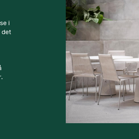
se i
 det
i
å
.