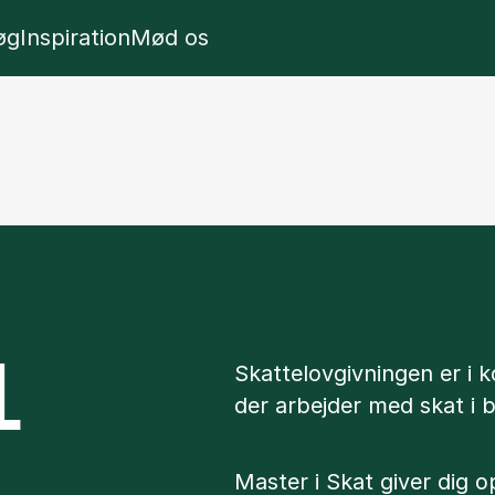
l
w panel
Show panel
Show panel
øg
Inspiration
Mød os
L
Skattelovgivningen er i ko
der arbejder med skat i b
Master i Skat giver dig 