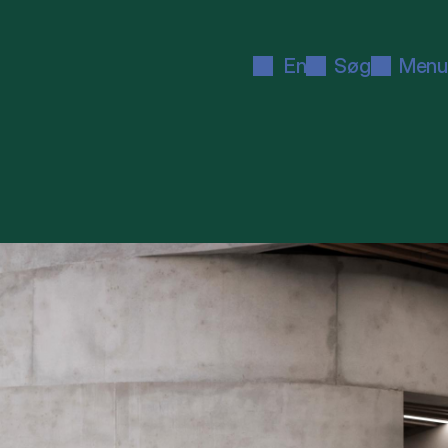
En
Søg
Menu