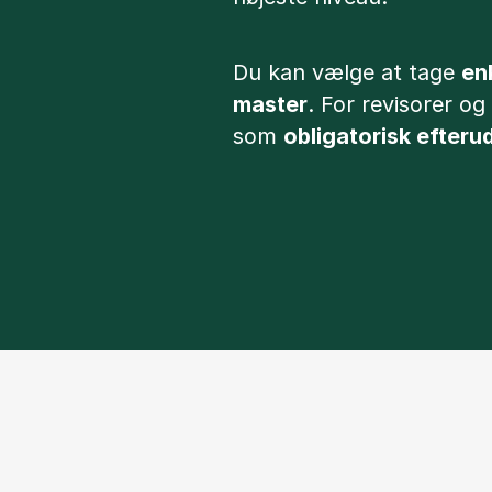
Du kan vælge at tage
en
master
. For revisorer o
som
obligatorisk efter