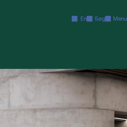
En
Søg
Menu