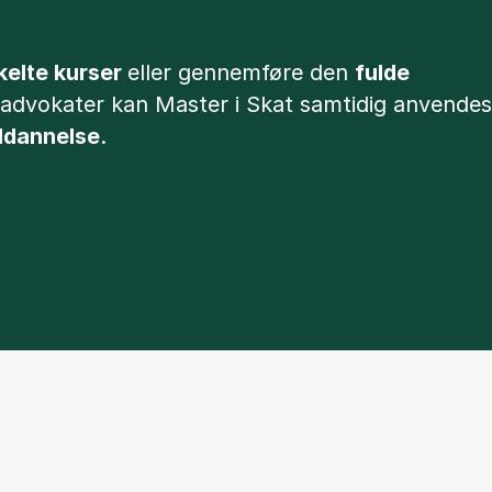
kelte kurser
eller gennemføre den
fulde
g advokater kan Master i Skat samtidig anvendes
uddannelse
.