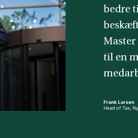
bedre t
beskæf
Master 
til en 
medarb
Frank Larsen
Head of Tax, Ny