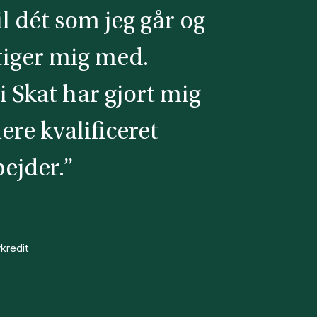
il dét som jeg går og
tiger mig med.
i Skat har gjort mig
mere kvalificeret
ejder.”
kredit