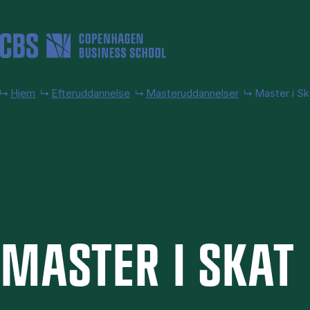
Gå til hovedindhold
Hjem
Efteruddannelse
Masteruddannelser
Master i Sk
MA­STER I SKAT