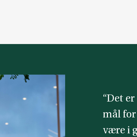
“Det er 
mål for
være i 