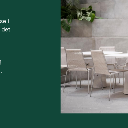
se i
 det
i
å
.