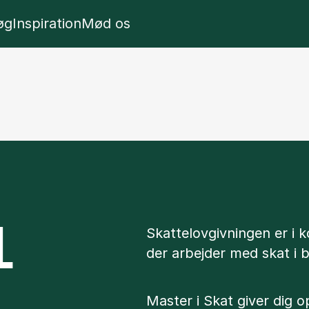
l
w panel
Show panel
Show panel
øg
Inspiration
Mød os
L
Skattelovgivningen er i ko
der arbejder med skat i b
Master i Skat giver dig 