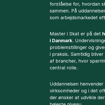
forståelse for, hvordan s
sammen. På uddannelsen
som arbejdsmarkedet eft
Master i Skat er på det
h
i Danmark
. Undervisning
problemstillinger og give
i praksis. Samtidig blive
af brancher, hvor sparri
central rolle.
Uddannelsen henvender si
virksomheder og i det off
der ønsker at udvikle de
højeste niveau.