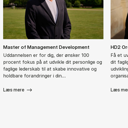
Ma­ster of Ma­na­ge­ment De­ve­l­op­ment
HD2 Or­g
Uddannelsen er for dig, der ønsker 100
Få et u
procent fokus på at udvikle dit personlige og
dit fagl
faglige lederskab til at skabe innovative og
udvikli
holdbare forandringer i din…
organisa
Læs mere
Læs me