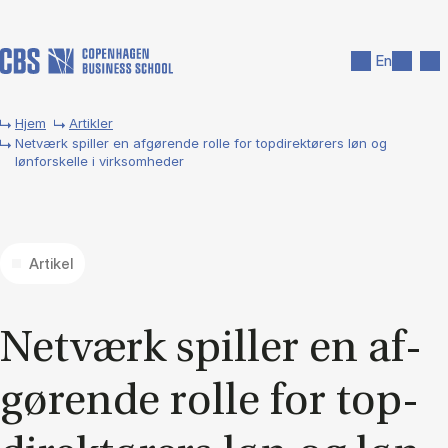
Gå til hovedindhold
Søg
Men
En
Hjem
Artikler
Netværk spiller en afgørende rolle for topdirektørers løn og
lønforskelle i virksomheder
Artikel
Net­værk spil­ler en af­
gø­ren­de rol­le for top­