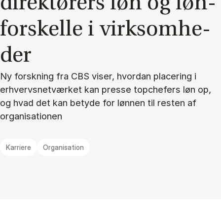
di­rek­tø­rers løn og løn­
for­skel­le i virk­som­he­
der
Ny forskning fra CBS viser, hvordan placering i
erhvervsnetværket kan presse topchefers løn op,
og hvad det kan betyde for lønnen til resten af
organisationen
Karriere
Organisation