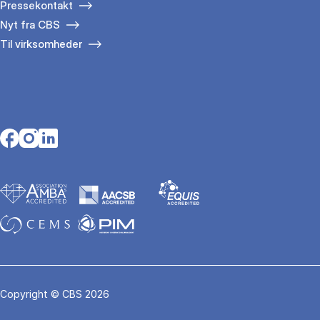
Pressekontakt
Nyt fra CBS
Til virksomheder
Opens in a new tab
Opens in a new tab
Opens in a new tab
Copyright © CBS 2026