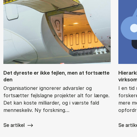
Det dy­re­ste er ikke fejl­en, men at fort­sæt­te
Hie­rar­
den
virk­so
Organisationer ignorerer advarsler og
I en ti
fortsætter fejlslagne projekter alt for længe.
forsker
Det kan koste milliarder, og i værste fald
mere mo
menneskeliv. Ny forskning…
opfordr
Se artikel
Se artik