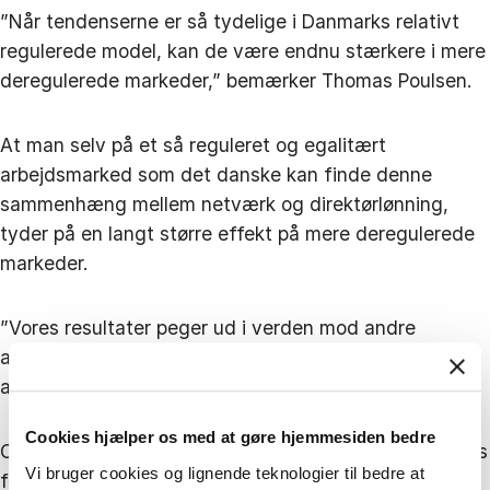
”Når tendenserne er så tydelige i Danmarks relativt
regulerede model, kan de være endnu stærkere i mere
deregulerede markeder,” bemærker Thomas Poulsen.
At man selv på et så reguleret og egalitært
arbejdsmarked som det danske kan finde denne
sammenhæng mellem netværk og direktørlønning,
tyder på en langt større effekt på mere deregulerede
markeder.
”Vores resultater peger ud i verden mod andre
arbejdsmarkedssystemer og ledelsessystemer”,
afslutter Thomas Poulsen.
Cookies hjælper os med at gøre hjemmesiden bedre
Om bestyrelser i sidste ende vælger at betale fuld pris
Vi bruger cookies og lignende teknologier til bedre at
for topkandidaten, bør ifølge forskeren fortsat være