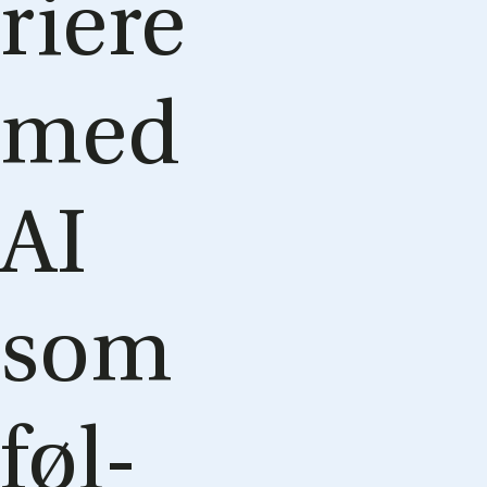
ri­e­re
med
AI
som
føl­