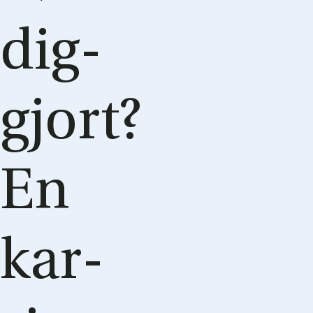
dig­
gjort?
En
kar­