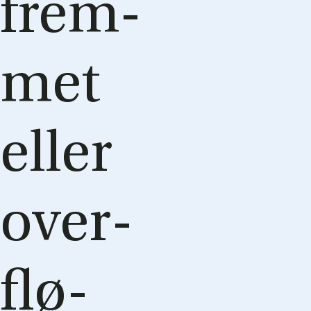
frem­
met
el­ler
over­
flø­