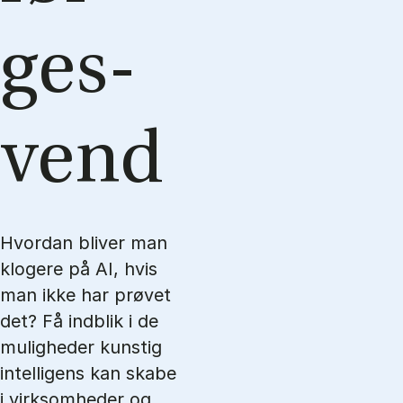
ge­s­
vend
Hvordan bliver man
klogere på AI, hvis
man ikke har prøvet
det? Få indblik i de
muligheder kunstig
intelligens kan skabe
i virksomheder og