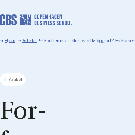
Gå til hovedindhold
Hjem
Artikler
Forfremmet eller overflødiggjort? En karri
Artikel
For­