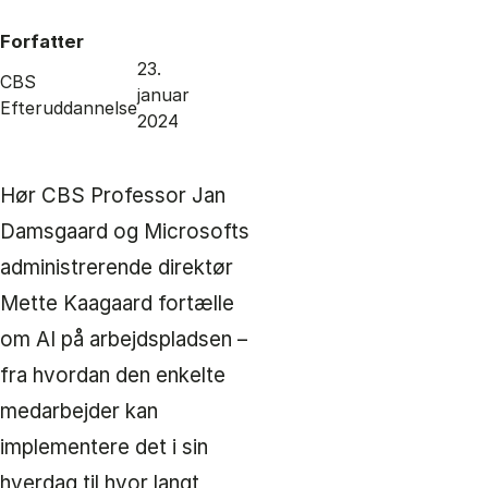
Forfatter
23.
CBS
januar
Efteruddannelse
2024
Hør CBS Professor Jan
Damsgaard og Microsofts
administrerende direktør
Mette Kaagaard fortælle
om AI på arbejdspladsen –
fra hvordan den enkelte
medarbejder kan
implementere det i sin
hverdag til hvor langt