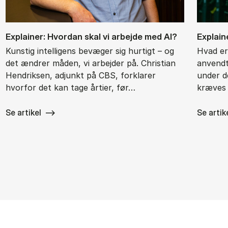
Ex­plai­ner: Hvor­dan skal vi ar­bej­de med AI?
Ex­plai­n
Kunstig intelligens bevæger sig hurtigt – og
Hvad er
det ændrer måden, vi arbejder på. Christian
anvendt
Hendriksen, adjunkt på CBS, forklarer
under de
hvorfor det kan tage årtier, før…
kræves 
Se artikel
Se artik