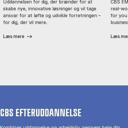
Uddannelsen for dig, der brænder for at
CBS EMB
skabe nye, innovative løsninger og vil tage
real-wor
ansvar for at løfte og udvikle forretningen –
for you
for dig, der vil mere.
busines
Læs mere
Læs me
CBS EFTERUDDANNELSE
Kombiner uddannelse og arbejdsliv gennem hele din