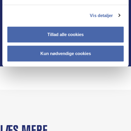
skabe ansvarlige resultater i samarbejde
med andre.
Vis detaljer
Læs mere
Tillad alle cookies
Kun nødvendige cookies