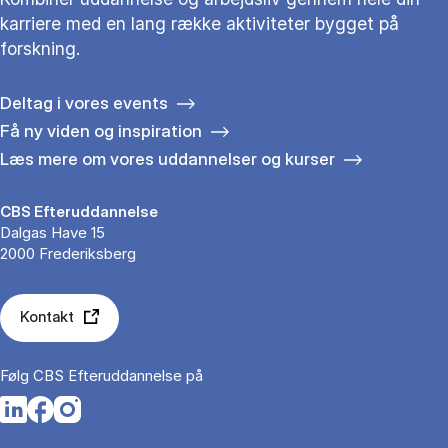
karriere med en lang række aktiviteter bygget på
forskning.
Deltag i vores events
Få ny viden og inspiration
Læs mere om vores uddannelser og kurser
CBS Efteruddannelse
Dalgas Have 15
2000 Frederiksberg
Kontakt
Følg CBS Efteruddannelse på
Opens in a new tab
Opens in a new tab
Opens in a new tab