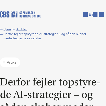
Gå til hovedindhold
Søg
Men
En
Hjem
Artikler
Derfor fejler topstyrede AI-strategier – og sådan skaber
medarbejderne resultater
Artikel
Der­for fejl­er top­sty­re­
de AI-stra­te­gi­er – og