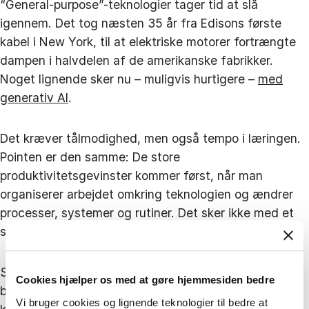
“General‑purpose”-teknologier tager tid at slå
igennem. Det tog næsten 35 år fra Edisons første
kabel i New York, til at elektriske motorer fortrængte
dampen i halvdelen af de amerikanske fabrikker.
Noget lignende sker nu – muligvis hurtigere –
med
generativ AI
.
Det kræver tålmodighed, men også tempo i læringen.
Pointen er den samme: De store
produktivitetsgevinster kommer først, når man
organiserer arbejdet omkring teknologien og ændrer
processer, systemer og rutiner. Det sker ikke med et
seks måneders “Copilot‑projekt”.
Start konkret: Giv et afgrænset team adgang til de
Cookies hjælper os med at gøre hjemmesiden bedre
bedste modeller med klare dataregler, etabler en fast
Vi bruger cookies og lignende teknologier til bedre at