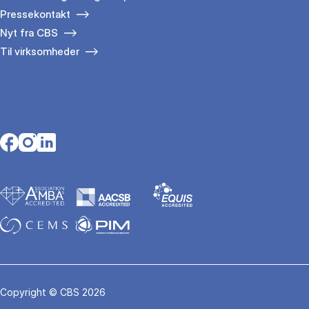
Pressekontakt
Nyt fra CBS
Til virksomheder
Opens in a new tab
Opens in a new tab
Opens in a new tab
Copyright © CBS 2026