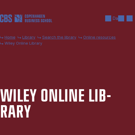
Skip to main content
Search
Men
Da
Home
Library
Search the library
Online resources
Wiley Online Library
WILEY ON­LINE LIB­
RARY