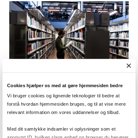
Cookies hjælper os med at gøre hjemmesiden bedre
REFERENCE WORK ON
Vi bruger cookies og lignende teknologier til bedre at
MANAGEMENT
forstå hvordan hjemmesiden bruges, og til at vise mere
relevant information om vores uddannelser og tilbud.
Med dit samtykke indsamler vi oplysninger som et
anonymt ID, hvilken slags enhed og browser du besøger