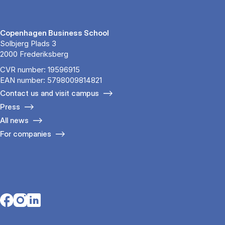
Copenhagen Business School
Solbjerg Plads 3
2000 Frederiksberg
CVR number: 19596915
EAN number: 5798009814821
Contact us and visit campus
Press
All news
For companies
Opens in a new tab
Opens in a new tab
Opens in a new tab