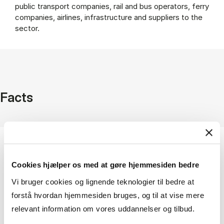
public transport companies, rail and bus operators, ferry
companies, airlines, infrastructure and suppliers to the
sector.
Facts
Coverage
Denmark
Cookies hjælper os med at gøre hjemmesiden bedre
Access
Vi bruger cookies og lignende teknologier til bedre at
On campus + remote access
forstå hvordan hjemmesiden bruges, og til at vise mere
Provider
relevant information om vores uddannelser og tilbud.
JP/Politikens Hus