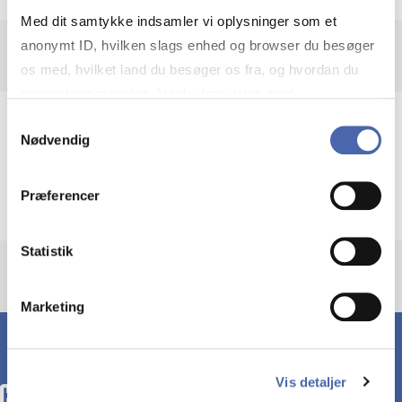
Med dit samtykke indsamler vi oplysninger som et
anonymt ID, hvilken slags enhed og browser du besøger
os med, hvilket land du besøger os fra, og hvordan du
bruger hjemmesiden. Nogle data deles med
tredjepartsværktøjer, som vi bruger til statistik og
Samtykkevalg
Subjects
Nødvendig
markedsføring. Du bestemmer selv - og kan altid trække
dit samtykke tilbage via knappen nederst til højre.
Industries
Logistics
Præferencer
Statistik
Marketing
Vis detaljer