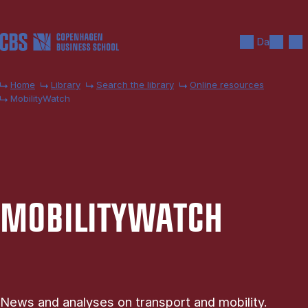
Skip to main content
Search
Men
Da
Home
Library
Search the library
Online resources
MobilityWatch
MO­BIL­ITY­WATCH
News and analyses on transport and mobility.