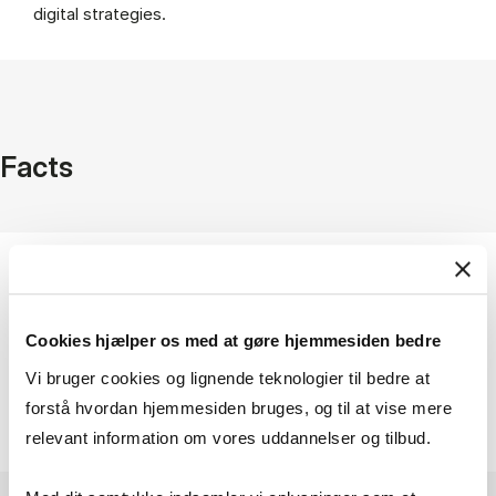
digital strategies.
Facts
Coverage
Denmark
Access
Cookies hjælper os med at gøre hjemmesiden bedre
On campus + VPN
Vi bruger cookies og lignende teknologier til bedre at
Provider
forstå hvordan hjemmesiden bruges, og til at vise mere
JP/Politikens Hus
relevant information om vores uddannelser og tilbud.