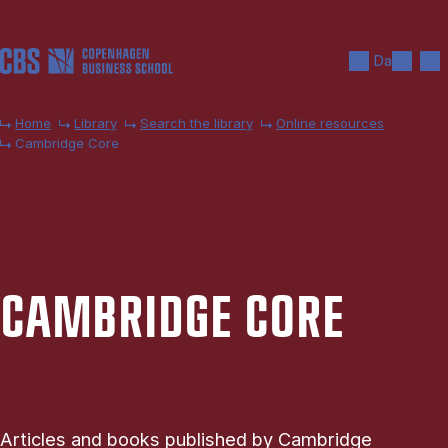
Skip to main content
Search
Men
Da
Home
Library
Search the library
Online resources
Cambridge Core
CAM­BRIDGE CORE
Articles and books published by Cambridge