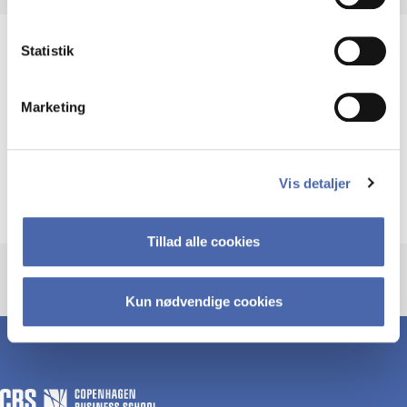
Statistik
Subjects
Marketing
Economics
Mathematics
Law
Philosophy
Sociology
Psychology
Methodology
Vis detaljer
Leadership
Tillad alle cookies
Kun nødvendige cookies