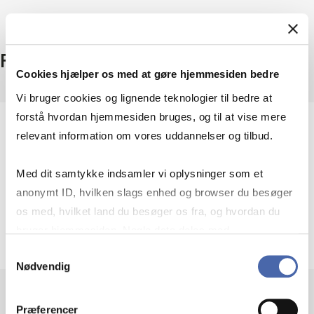
Facts
Cookies hjælper os med at gøre hjemmesiden bedre
Vi bruger cookies og lignende teknologier til bedre at
forstå hvordan hjemmesiden bruges, og til at vise mere
Coverage
relevant information om vores uddannelser og tilbud.
More than 420 journals
More than 50,000 books
Med dit samtykke indsamler vi oplysninger som et
Access
anonymt ID, hvilken slags enhed og browser du besøger
On campus + remote access
os med, hvilket land du besøger os fra, og hvordan du
Provider
bruger hjemmesiden. Nogle data deles med
Cambridge University Press
tredjepartsværktøjer, som vi bruger til statistik og
Samtykkevalg
Nødvendig
markedsføring. Du bestemmer selv - og kan altid trække
dit samtykke tilbage via knappen nederst til højre.
Præferencer