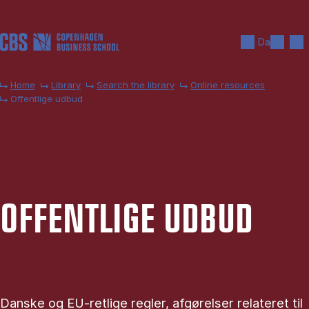
Skip to main content
Search
Men
Da
Home
Library
Search the library
Online resources
Offentlige udbud
OF­FENT­LI­GE UD­BUD
Danske og EU-retlige regler, afgørelser relateret til