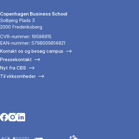
Copenhagen Business School
Solbjerg Plads 3
2000 Frederiksberg
CVR-nummer: 19596915
EAN-nummer: 5798009814821
Kontakt os og besøg campus
Pressekontakt
Nyt fra CBS
Til virksomheder
Opens in a new tab
Opens in a new tab
Opens in a new tab