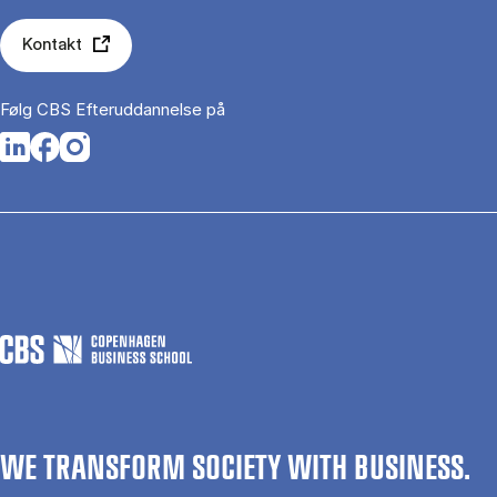
Kontakt
Følg CBS Efteruddannelse på
Opens in a new tab
Opens in a new tab
Opens in a new tab
WE TRANSFORM SOCIETY WITH BUSINESS.