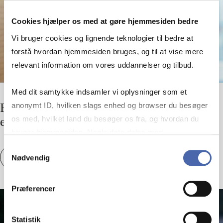
Cookies hjælper os med at gøre hjemmesiden bedre
Vi bruger cookies og lignende teknologier til bedre at
forstå hvordan hjemmesiden bruges, og til at vise mere
relevant information om vores uddannelser og tilbud.
Med dit samtykke indsamler vi oplysninger som et
anonymt ID, hvilken slags enhed og browser du besøger
Fri­sæt­tel­se i den of­fent­li­ge sek­tor: Fri­hed
os med, hvilket land du besøger os fra, og hvordan du
el­ler an­svars­for­skyd­ning?
bruger hjemmesiden. Nogle data deles med
tredjepartsværktøjer, som vi bruger til statistik og
Samtykkevalg
Fri­sæt­tel­se i den of­fent­li­ge sek­tor: Fri­hed e
Se artikel
Nødvendig
markedsføring. Du bestemmer selv - og kan altid trække
dit samtykke tilbage via knappen nederst til højre.
Præferencer
Statistik