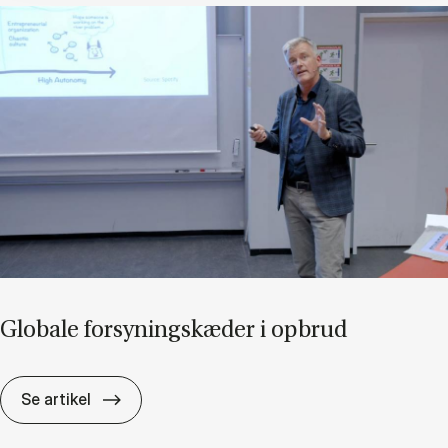
Glo­ba­le for­sy­nings­kæ­der i op­brud
Glo­ba­le for­sy­nings­kæ­der i op­brud
Se artikel