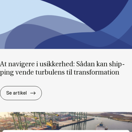
At navi­ge­re i usik­ker­hed: Så­dan kan ship­
ping ven­de tur­bu­lens til trans­for­ma­tion
At navi­ge­re i usik­ker­hed: Så­dan kan ship­ping
Se artikel