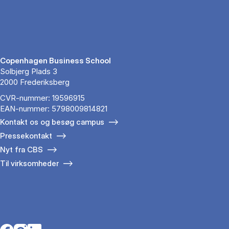
Copenhagen Business School
Solbjerg Plads 3
2000 Frederiksberg
CVR-nummer: 19596915
EAN-nummer: 5798009814821
Kontakt os og besøg campus
Pressekontakt
Nyt fra CBS
Til virksomheder
Opens in a new tab
Opens in a new tab
Opens in a new tab