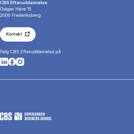
CBS Efteruddannelse
Dalgas Have 15
2000 Frederiksberg
Kontakt
Følg CBS Efteruddannelse på
Opens in a new tab
Opens in a new tab
Opens in a new tab