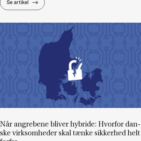
Trans­for­ma­tion i virk­som­he­den
Se artikel
Når an­gre­be­ne bli­ver hy­bri­de: Hvor­for dan­
ske virk­som­he­der skal tæn­ke sik­ker­hed helt