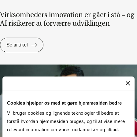
Virk­som­he­ders in­nova­tion er gået i stå – og
AI ri­si­ke­rer at for­vær­re ud­vik­lin­gen
Virk­som­he­ders in­nova­tion er gået i stå – og AI
Se artikel
Cookies hjælper os med at gøre hjemmesiden bedre
Vi bruger cookies og lignende teknologier til bedre at
forstå hvordan hjemmesiden bruges, og til at vise mere
relevant information om vores uddannelser og tilbud.