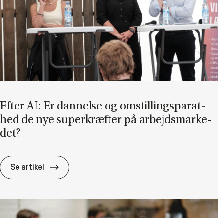
Ef­ter AI: Er dan­nel­se og om­stil­lings­pa­rat­
hed de nye su­per­kræf­ter på ar­bejds­mar­ke­
det?
Ef­ter AI: Er dan­nel­se og om­stil­lings­pa­rat­h
Se artikel