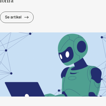
for­fra
Når an­gre­be­ne bli­ver hy­bri­de: Hvor­for dan­s
Se artikel