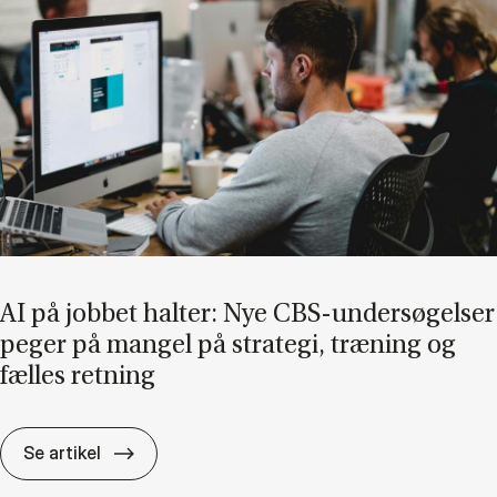
AI på job­bet hal­ter: Nye CBS-un­der­sø­gel­ser
pe­ger på man­gel på stra­te­gi, træ­ning og
fæl­les ret­ning
AI på job­bet hal­ter: Nye CBS-un­der­sø­gel­ser
Se artikel