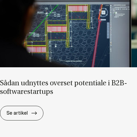
Så­dan ud­nyt­tes over­set po­ten­ti­a­le i B2B-
softwa­re­startups
Så­dan ud­nyt­tes over­set po­ten­ti­a­le i B2B-s
Se artikel