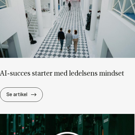
AI-suc­ces star­ter med le­del­sens mind­set
AI-suc­ces star­ter med le­del­sens mind­set
Se artikel