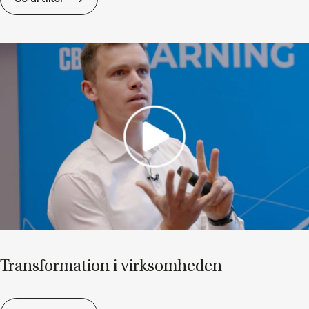
Trans­for­ma­tion i virk­som­he­den