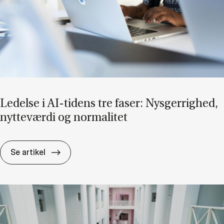
Le­del­se i AI-ti­dens tre fa­ser: Nys­ger­rig­hed,
nyt­te­vær­di og nor­ma­li­tet
Le­del­se i AI-ti­dens tre fa­ser: Nys­ger­rig­hed, 
Se artikel