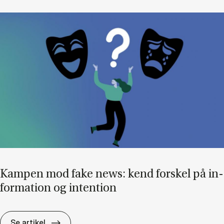
Kam­pen mod fake news: kend for­skel på in­
for­ma­tion og in­ten­tion
Kam­pen mod fake news: kend for­skel på in­for
Se artikel