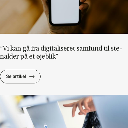
”Vi kan gå fra di­gi­ta­li­se­ret sam­fund til ste­
nal­der på et øje­blik”
”Vi kan gå fra di­gi­ta­li­se­ret sam­fund til ste­n
Se artikel