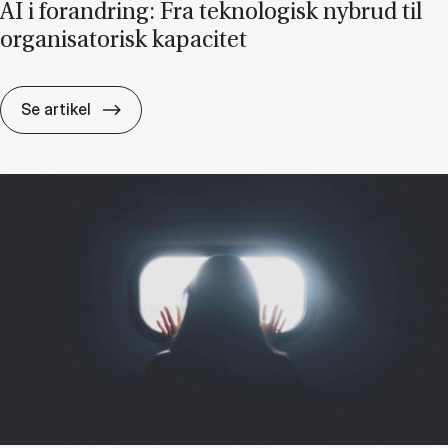
AI i for­an­dring: Fra tek­no­lo­gisk ny­brud til
or­ga­ni­sa­to­risk ka­pa­ci­tet
AI i for­an­dring: Fra tek­no­lo­gisk ny­brud til or­g
Se artikel