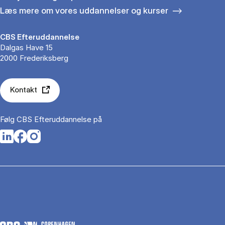
Læs mere om vores uddannelser og kurser
CBS Efteruddannelse
Dalgas Have 15
2000 Frederiksberg
Kontakt
Følg CBS Efteruddannelse på
Opens in a new tab
Opens in a new tab
Opens in a new tab