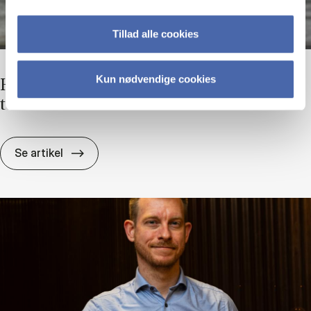
Tillad alle cookies
Kun nødvendige cookies
Hvor me­get kri­tisk tænk­ning kan vi ud­li­ci­
te­re?
Hvor me­get kri­tisk tænk­ning kan vi ud­li­ci­te­
Se artikel