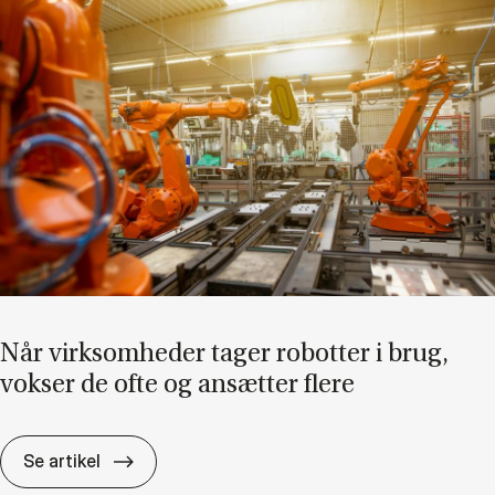
Når virk­som­he­der ta­ger ro­bot­ter i brug,
vok­ser de ofte og an­sæt­ter fle­re
Når virk­som­he­der ta­ger ro­bot­ter i brug, vok
Se artikel