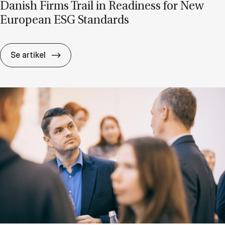
Da­nish Firms Trail in Re­a­di­ness for New
Eu­ro­pe­an ESG Stan­dards
Da­nish Firms Trail in Re­a­di­ness for New Eu­
Se artikel