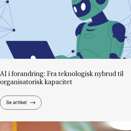
AI i for­an­dring: Fra tek­no­lo­gisk ny­brud til
or­ga­ni­sa­to­risk ka­pa­ci­tet
AI i for­an­dring: Fra tek­no­lo­gisk ny­brud til or­g
Se artikel