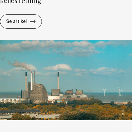
fæl­les ret­ning
AI på job­bet hal­ter: Nye CBS-un­der­sø­gel­ser
Se artikel