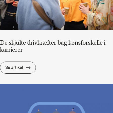
De skjul­te driv­kræf­ter bag køns­for­skel­le i
kar­ri­e­rer
De skjul­te driv­kræf­ter bag køns­for­skel­le i kar­
Se artikel