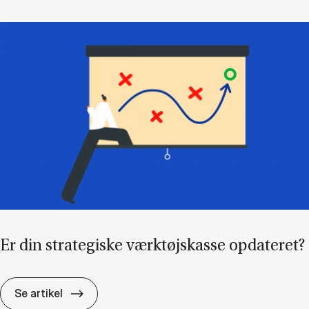
Er din stra­te­gi­ske værk­tøjskas­se op­da­te­ret?
Er din stra­te­gi­ske værk­tøjskas­se op­da­te­ret
Se artikel