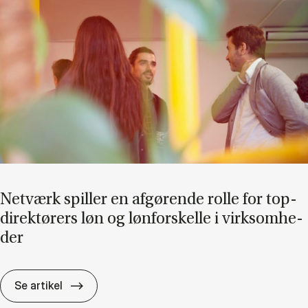
Net­værk spil­ler en af­gø­ren­de rol­le for top­
di­rek­tø­rers løn og løn­for­skel­le i virk­som­he­
der
Net­værk spil­ler en af­gø­ren­de rol­le for top­di­
Se artikel