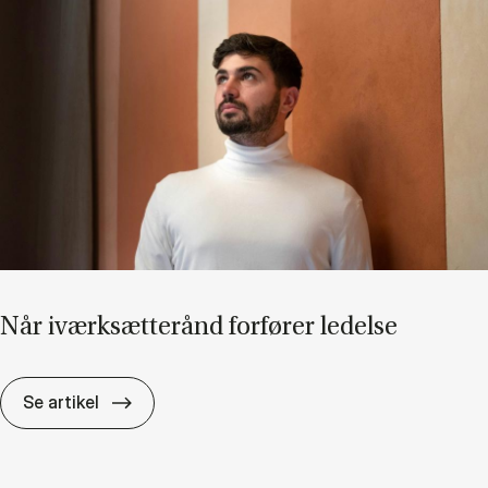
Når iværk­sæt­terånd for­fø­rer le­del­se
Når iværk­sæt­terånd for­fø­rer le­del­se
Se artikel