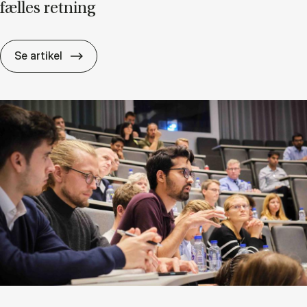
fæl­les ret­ning
AI på job­bet hal­ter: Nye CBS-un­der­sø­gel­ser
Se artikel