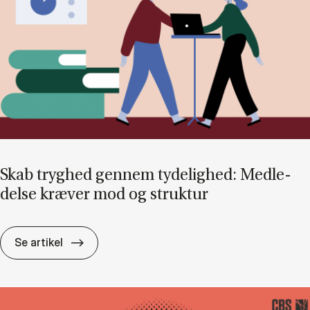
Skab tryg­hed gen­nem ty­de­lig­hed: Med­le­
del­se kræ­ver mod og struk­tur
Skab tryg­hed gen­nem ty­de­lig­hed: Med­le­del
Se artikel