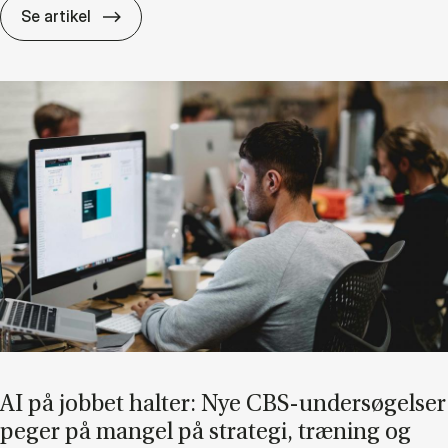
"Le­del­ses­ud­vik­ling be­hø­ver ikke al­tid at fø­
Se artikel
AI på job­bet hal­ter: Nye CBS-un­der­sø­gel­ser
pe­ger på man­gel på stra­te­gi, træ­ning og