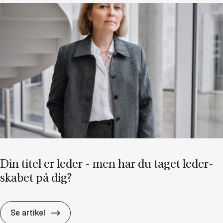
Din ti­tel er le­der - men har du ta­get le­der­
ska­bet på dig?
Din ti­tel er le­der - men har du ta­get le­der­s
Se artikel