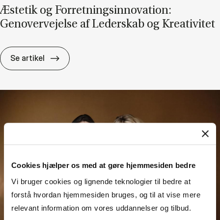
Æste­tik og For­ret­nings­in­nova­tion:
Genover­vej­el­se af Le­der­skab og Kre­a­ti­vi­tet
Æste­tik og For­ret­nings­in­nova­tion: Genover­vej
Se artikel
Cookies hjælper os med at gøre hjemmesiden bedre
Vi bruger cookies og lignende teknologier til bedre at
forstå hvordan hjemmesiden bruges, og til at vise mere
relevant information om vores uddannelser og tilbud.