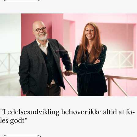
"Le­del­ses­ud­vik­ling be­hø­ver ikke al­tid at fø­
les godt"