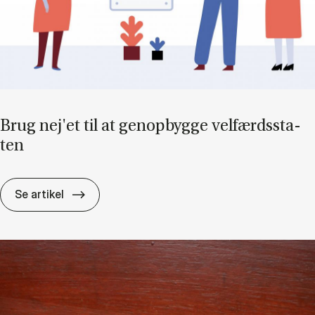
Brug nej'et til at genop­byg­ge vel­færds­sta­
ten
Brug nej'et til at genop­byg­ge vel­færds­sta­t
Se artikel