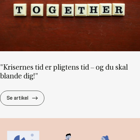
"Kri­ser­nes tid er plig­tens tid – og du skal
blan­de dig!"
"Kri­ser­nes tid er plig­tens tid – og du skal bla
Se artikel