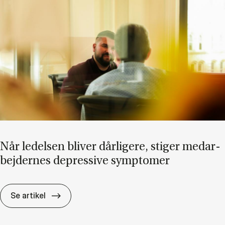
Når le­del­sen bli­ver dår­li­ge­re, sti­ger me­d­ar­
bej­der­nes de­pres­si­ve symp­to­mer
Når le­del­sen bli­ver dår­li­ge­re, sti­ger me­d­ar
Se artikel