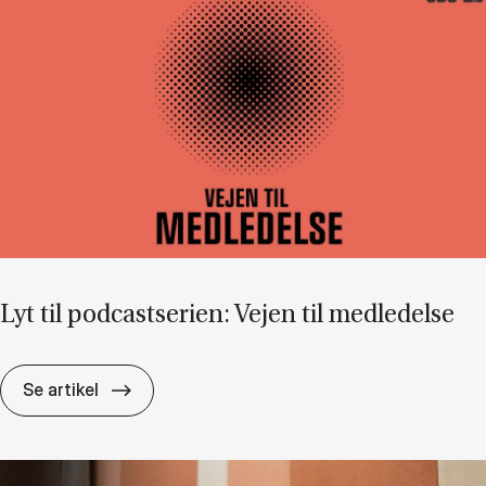
Lyt til po­dcast­se­ri­en: Vej­en til med­le­del­se
Lyt til po­dcast­se­ri­en: Vej­en til med­le­del­se
Se artikel