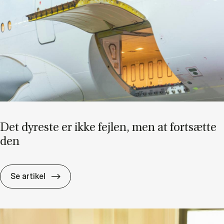
Det dy­re­ste er ikke fejl­en, men at fort­sæt­te
den
Det dy­re­ste er ikke fejl­en, men at fort­sæt­t
Se artikel