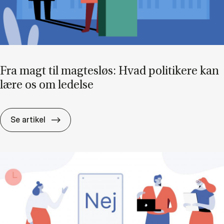
Fra magt til mag­tes­løs: Hvad po­li­ti­ke­re kan
lære os om le­del­se
Fra magt til mag­tes­løs: Hvad po­li­ti­ke­re kan
Se artikel