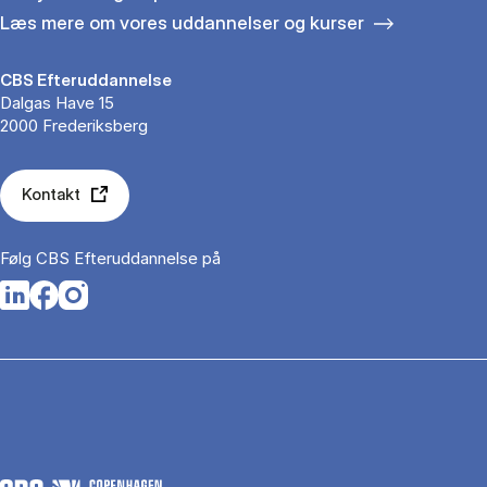
Læs mere om vores uddannelser og kurser
CBS Efteruddannelse
Dalgas Have 15
2000 Frederiksberg
Kontakt
Følg CBS Efteruddannelse på
Opens in a new tab
Opens in a new tab
Opens in a new tab