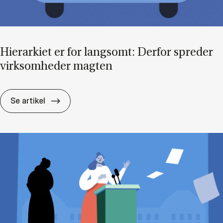
Hie­rar­ki­et er for lang­somt: Der­for spre­der
virk­som­he­der mag­ten
Hie­rar­ki­et er for lang­somt: Der­for spre­der 
Se artikel