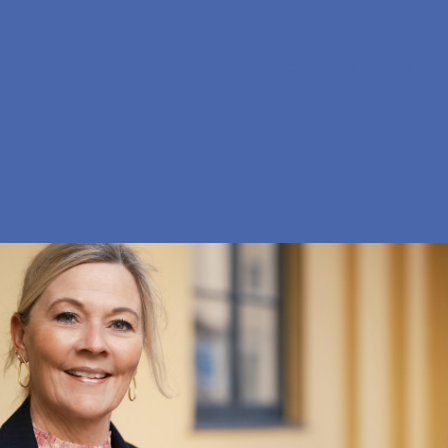
En
Søg
Menu