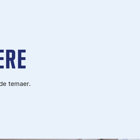
ERE
ede temaer.