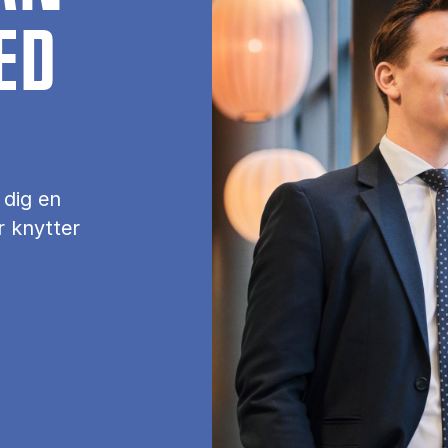
HED
 dig en
r knytter