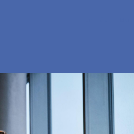
En
Søg
Menu