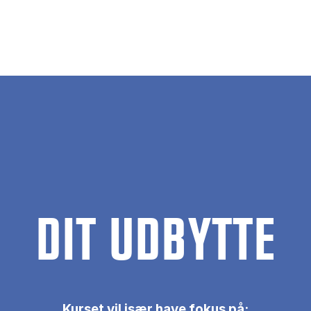
DIT UDBYTTE
Kurset vil især have fokus på: