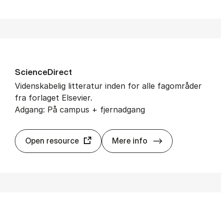
Sci­en­ce­Di­rect
Videnskabelig litteratur inden for alle fagområder
fra forlaget Elsevier.
Adgang: På campus + fjernadgang
Sci­en­ce­Di­rect
Open resource
Mere info