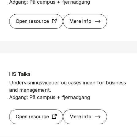
Adgang: På campus + fjernadgang
El­gar On­li­ne
Open resource
Mere info
HS Tal­ks
Undervisningsvideoer og cases inden for business
and management.
Adgang: På campus + fjernadgang
HS Tal­ks
Open resource
Mere info