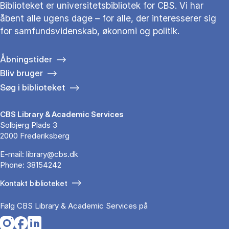
Biblioteket er universitetsbibliotek for CBS. Vi har
åbent alle ugens dage – for alle, der interesserer sig
for samfundsvidenskab, økonomi og politik.
Åbningstider
Bliv bruger
Søg i biblioteket
CBS Library & Academic Services
Solbjerg Plads 3
2000 Frederiksberg
E-mail:
library@cbs.dk
Phone:
38154242
Kontakt biblioteket
Følg CBS Library & Academic Services på
Opens in a new tab
Opens in a new tab
Opens in a new tab