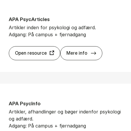
APA PsycAr­ti­c­les
Artikler inden for psykologi og adfærd.
Adgang: På campus + fjernadgang
APA PsycAr­ti­c­l
Open resource
Mere info
APA Psyc­In­fo
Artikler, afhandlinger og bøger indenfor psykologi
og adfærd.
Adgang: På campus + fjernadgang