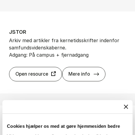
JSTOR
Arkiv med artikler fra kernetidsskrifter indenfor
samfundsvidenskaberne.
Adgang: På campus + fjernadgang
JSTOR
Open resource
Mere info
Man­dag Mor­gen
Cookies hjælper os med at gøre hjemmesiden bedre
Aktuelle og dybdegående nyheder og analyser