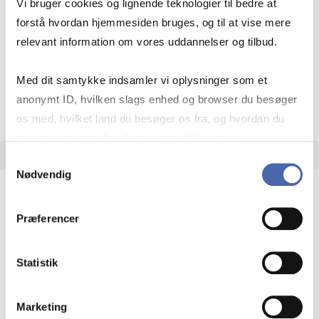
Vi bruger cookies og lignende teknologier til bedre at
med fokus på velfærd, ledelse, teknologi og grøn
forstå hvordan hjemmesiden bruges, og til at vise mere
omstilling.
relevant information om vores uddannelser og tilbud.
Adgang: På campus + fjernadgang
Med dit samtykke indsamler vi oplysninger som et
Man­dag Mor­ge
Open resource
Mere info
anonymt ID, hvilken slags enhed og browser du besøger
os med, hvilket land du besøger os fra, og hvordan du
bruger hjemmesiden. Nogle data deles med
tredjepartsværktøjer, som vi bruger til statistik og
Samtykkevalg
Nødvendig
markedsføring. Du bestemmer selv - og kan altid trække
dit samtykke tilbage via knappen nederst til højre.
Ox­ford Hand­books On­li­ne
Præferencer
Opslagsværker med uddybende artikler af emner
indenfor business og management, økonomi, jura,
Statistik
filosofi og politik.
Adgang: På campus + fjernadgang
Marketing