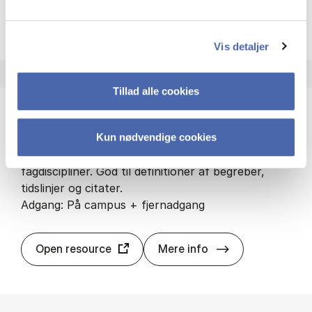
Ox­ford Hand­boo
Open resource
Mere info
Vis detaljer
Tillad alle cookies
Ox­ford Re­fe­ren­ce
Kun nødvendige cookies
100 opslagsværker indenfor et bredt udvalg af
fagdiscipliner. God til definitioner af begreber,
tidslinjer og citater.
Adgang: På campus + fjernadgang
Ox­ford Re­fe­ren
Open resource
Mere info