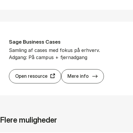
Sage Bu­si­ness Ca­ses
Samling af cases med fokus på erhverv.
Adgang: På campus + fjernadgang
Sage Bu­si­ness 
Open resource
Mere info
Flere muligheder