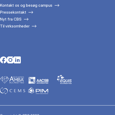
Kontakt os og besøg campus
Pressekontakt
Nyt fra CBS
Til virksomheder
Opens in a new tab
Opens in a new tab
Opens in a new tab