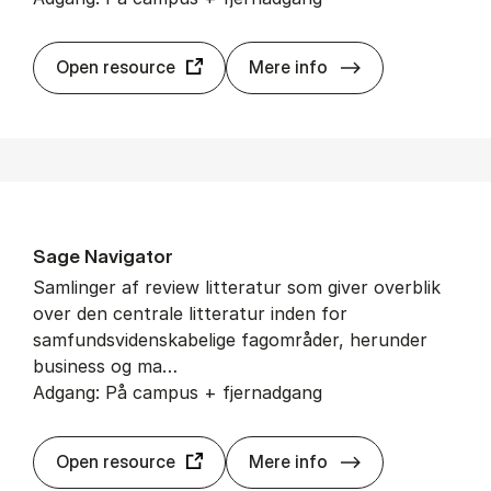
Sage Jour­nals On
Open resource
Mere info
Sage Navi­ga­tor
Sam­lin­ger af re­view lit­te­ra­tur som gi­ver over­blik
over den centrale litteratur inden for
samfundsvidenskabelige fagområder, her­un­der
bu­si­ness og ma…
Adgang: På campus + fjernadgang
Sage Navi­ga­tor
Open resource
Mere info