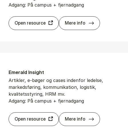
Adgang: På campus + fjernadgang
Bu­si­ness Sour­ce
Open resource
Mere info
Eme­rald In­sight
Artikler, e-bøger og cases indenfor ledelse,
markedsføring, kommunikation, logistik,
kvalitetsstyring, HRM mv.
Adgang: På campus + fjernadgang
Eme­rald In­sight
Open resource
Mere info