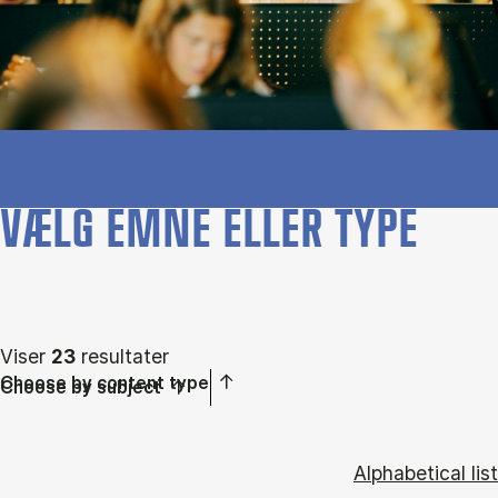
VÆLG EMNE ELLER TYPE
Viser
23
resultater
Choose by content type
Choose by subject
Alphabetical list