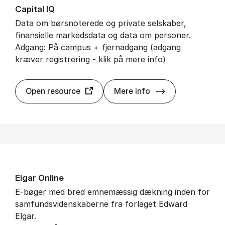
Ca­pi­tal IQ
Data om børsnoterede og private selskaber,
finansielle markedsdata og data om personer.
Adgang: På campus + fjernadgang (adgang
kræver registrering - klik på mere info)
Ca­pi­tal IQ
Open resource
Mere info
El­gar On­li­ne
E-bøger med bred emnemæssig dækning inden for
samfundsvidenskaberne fra forlaget Edward
Elgar.