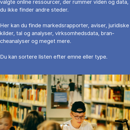
valg­te on­li­ne res­sour­cer, der rum­mer vi­den og data,
du ikke fin­der an­dre ste­der.
Her kan du fin­de mar­keds­rap­por­ter, aviser, juridiske
kilder, tal og ana­ly­ser, virksomhedsdata, bran­
cheanalyser og meget mere.
Du kan sortere li­sten ef­ter emne el­ler type.