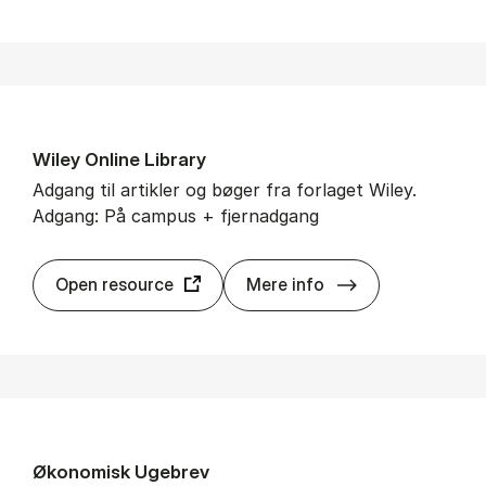
Wiley On­li­ne Li­brary
Adgang til artikler og bøger fra forlaget Wiley.
Adgang: På campus + fjernadgang
Wiley On­li­ne Li­
Open resource
Mere info
Øko­no­misk Uge­brev