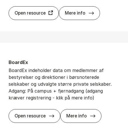
APA Psyc­In­fo
Open resource
Mere info
Bo­ar­dEx
BoardEx indeholder data om medlemmer af
bestyrelser og direktioner i børsnoterede
selskaber og udvalgte større private selskaber.
Adgang: På campus + fjernadgang (adgang
kræver registrering - klik på mere info)
Bo­ar­dEx
Open resource
Mere info