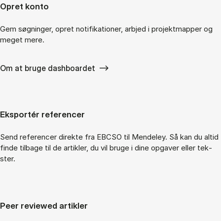
Op­ret kon­to
Gem søg­nin­ger, op­ret no­ti­fi­ka­tio­ner, ar­b­jed i pro­jek­t­map­per og
me­get mere.
Om at bruge dashboardet
Eks­portér re­fe­ren­cer
Send re­fe­ren­cer di­rek­te fra EBCSO til Men­de­ley. Så kan du al­tid
fin­de til­ba­ge til de ar­tik­ler, du vil bru­ge i dine op­ga­ver el­ler tek­
ster.
Peer re­viewed ar­tik­ler