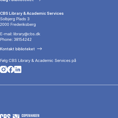
CBS Library & Academic Services
Solbjerg Plads 3
2000 Frederiksberg
E-mail:
library@cbs.dk
Phone:
38154242
Kontakt biblioteket
Følg CBS Library & Academic Services på
Opens in a new tab
Opens in a new tab
Opens in a new tab