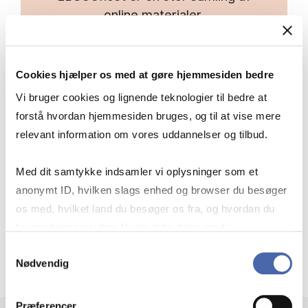
online materialer.
Du kan søge i én database ad gangen
eller i flere på samme tid.
Cookies hjælper os med at gøre hjemmesiden bedre
Inde i EBSCO kan du klikke på
Vi bruger cookies og lignende teknologier til bedre at
databasenavnet over søgefeltet for
forstå hvordan hjemmesiden bruges, og til at vise mere
at vælge andre databaser.
relevant information om vores uddannelser og tilbud.
Med dit samtykke indsamler vi oplysninger som et
Link til søgning på tværs af
anonymt ID, hvilken slags enhed og browser du besøger
databaser
os med, hvilket land du besøger os fra, og hvordan du
bruger hjemmesiden. Nogle data deles med
tredjepartsværktøjer, som vi bruger til statistik og
Samtykkevalg
Nødvendig
markedsføring. Du bestemmer selv - og kan altid trække
dit samtykke tilbage via knappen nederst til højre.
Præferencer