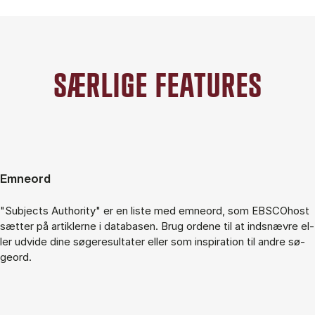
SÆR­LI­GE FE­A­TU­RES
Em­ne­ord
"Sub­jects Aut­ho­ri­ty" er en li­ste med em­ne­ord, som EBS­CO­host
sæt­ter på ar­tik­ler­ne i da­ta­ba­sen. Brug or­de­ne til at indsnæv­re el­
ler ud­vi­de dine sø­ge­re­sul­ta­ter el­ler som in­spira­tion til an­dre sø­
ge­ord.