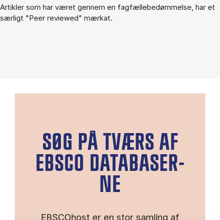
Ar­tik­ler som har væ­ret gen­nem en fag­fæl­lebe­døm­mel­se, har et
sær­ligt "Peer re­viewed" mær­kat.
SØG PÅ TVÆRS AF
EBS­CO DA­TA­BA­SER­
NE
EBSCOhost er en stor samling af