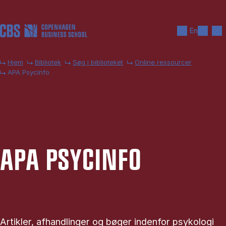
Gå til hovedindhold
Søg
Men
En
Hjem
Bibliotek
Søg i biblioteket
Online ressourcer
APA PsycInfo
APA PSYC­IN­FO
Artikler, afhandlinger og bøger indenfor psykologi