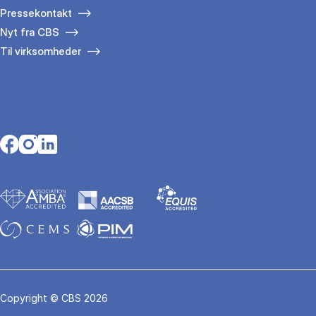
Pressekontakt
Nyt fra CBS
Til virksomheder
Opens in a new tab
Opens in a new tab
Opens in a new tab
Copyright © CBS 2026