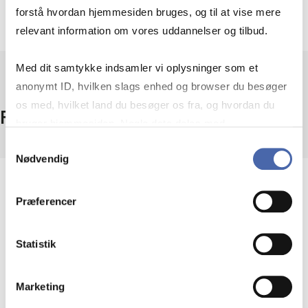
Video om søgning
forstå hvordan hjemmesiden bruges, og til at vise mere
relevant information om vores uddannelser og tilbud.
Med dit samtykke indsamler vi oplysninger som et
anonymt ID, hvilken slags enhed og browser du besøger
os med, hvilket land du besøger os fra, og hvordan du
Fakta
bruger hjemmesiden. Nogle data deles med
tredjepartsværktøjer, som vi bruger til statistik og
Samtykkevalg
Nødvendig
markedsføring. Du bestemmer selv - og kan altid trække
dit samtykke tilbage via knappen nederst til højre.
Omfang
Præferencer
5000+ bøger
400+ tidsskrifter
3000+ cases
Statistik
Adgang
På campus + fjernadgang
Marketing
Udbyder