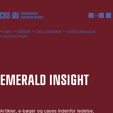
Gå til hovedindhold
Søg
Men
En
Hjem
Bibliotek
Søg i biblioteket
Online ressourcer
Emerald Insight
EME­RALD IN­SIGHT
Artikler, e-bøger og cases indenfor ledelse,