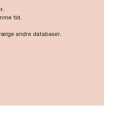
r.
mme tid.
 vælge andre databaser.