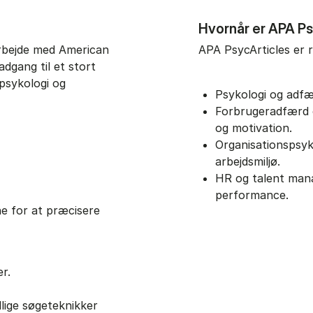
Hvornår er APA Ps
rbejde med American
APA PsycArticles er 
adgang til et stort
 psykologi og
Psykologi og adf
Forbrugeradfærd 
og motivation.
Organisationspsyk
arbejdsmiljø.
HR og talent mana
performance.
e for at præcisere
er.
lige søgeteknikker