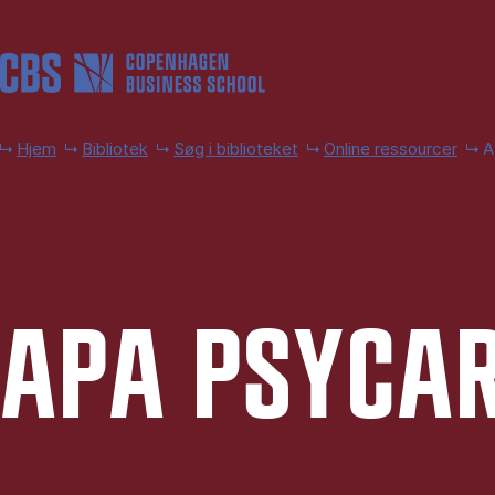
Gå til hovedindhold
Hjem
Bibliotek
Søg i biblioteket
Online ressourcer
A
APA PSYCAR­T