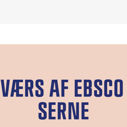
VÆRS AF EBS­CO 
SER­NE