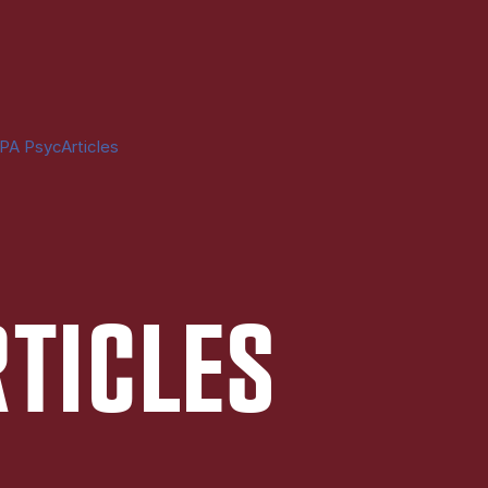
PA PsycArticles
I­C­LES