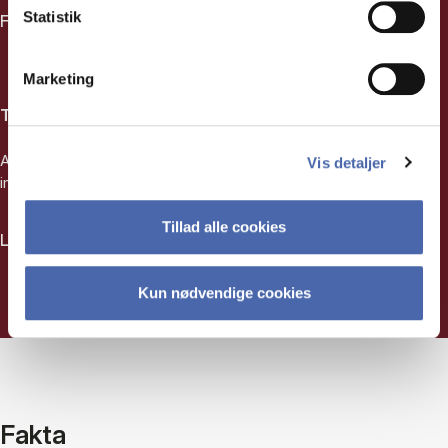
Statistik
Find litteratur om metoder her
Marketing
Tidsskrifter
Adgang til 1300+ tidsskrifter i fuldtekst fra Sage Publications
Vis detaljer
inden for samfundsvidenskaberne.
Tillad alle cookies
Læs mere om tidsskrifter fra Sage her
Kun nødvendige cookies
Fakta