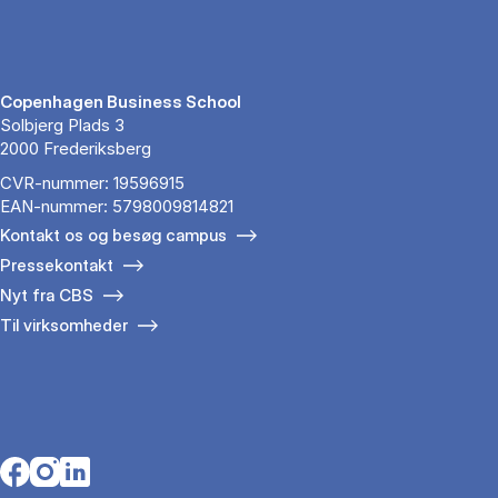
Copenhagen Business School
Solbjerg Plads 3
2000 Frederiksberg
CVR-nummer: 19596915
EAN-nummer: 5798009814821
Kontakt os og besøg campus
Pressekontakt
Nyt fra CBS
Til virksomheder
Opens in a new tab
Opens in a new tab
Opens in a new tab