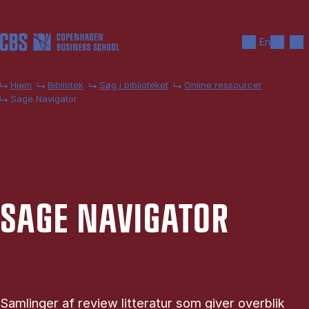
Gå til hovedindhold
Søg
Men
En
Hjem
Bibliotek
Søg i biblioteket
Online ressourcer
Sage Navigator
SAGE NAVI­GA­TOR
Sam­lin­ger af re­view lit­te­ra­tur som gi­ver over­blik