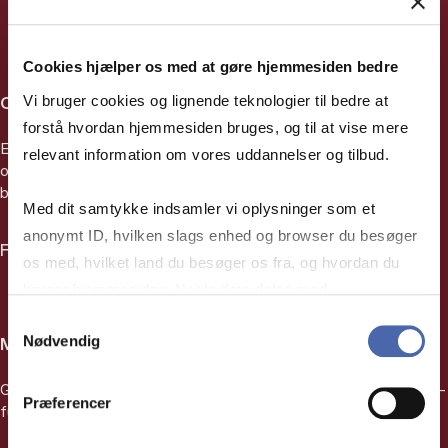
Cookies hjælper os med at gøre hjemmesiden bedre
Vi bruger cookies og lignende teknologier til bedre at
Cases
forstå hvordan hjemmesiden bruges, og til at vise mere
Erhvervsrelaterede cases fra Sage indenfor klassiske CBS-
relevant information om vores uddannelser og tilbud.
områder som ledelse, strategi, marketing, HR, entreprenørskab,
bæredygtighed, økonomi og international business.
Med dit samtykke indsamler vi oplysninger som et
anonymt ID, hvilken slags enhed og browser du besøger
Find business cases fra Sage her
os med, hvilket land du besøger os fra, og hvordan du
bruger hjemmesiden. Nogle data deles med
tredjepartsværktøjer, som vi bruger til statistik og
Samtykkevalg
Nødvendig
Metoder
markedsføring. Du bestemmer selv - og kan altid trække
dit samtykke tilbage via knappen nederst til højre.
Gi­ver over­blik over de man­ge me­to­der, der fin­des in­den­for sam­
Præferencer
funds­vi­den­ska­ber­ne.