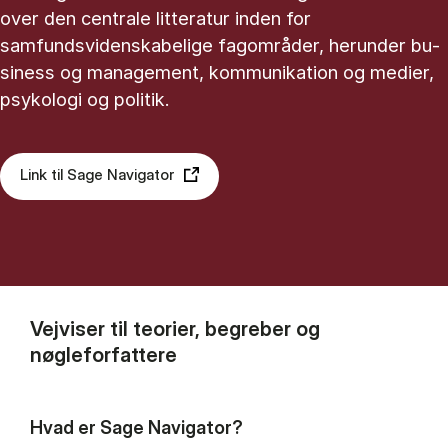
over den centrale litteratur inden for
samfundsvidenskabelige fagområder, her­un­der bu­
si­ness og ma­na­ge­ment, kom­mu­ni­ka­tion og me­di­er,
psy­ko­lo­gi og po­li­tik.
Link til Sage Navigator
Vejviser til teorier, begreber og
nøgleforfattere
Hvad er Sage Navigator?