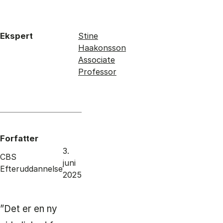
Ekspert
Stine
Haakonsson
Associate
Professor
Forfatter
3.
CBS
juni
Efteruddannelse
2025
”Det er en ny