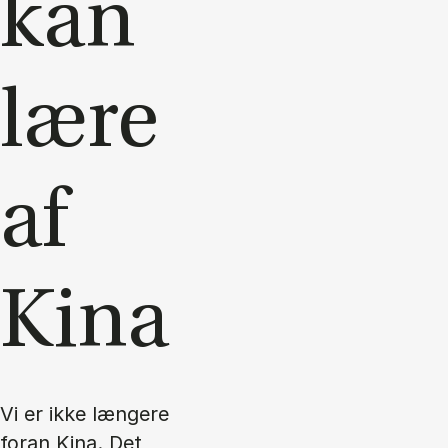
kan
lære
af
Kina
Vi er ikke længere
foran Kina. Det