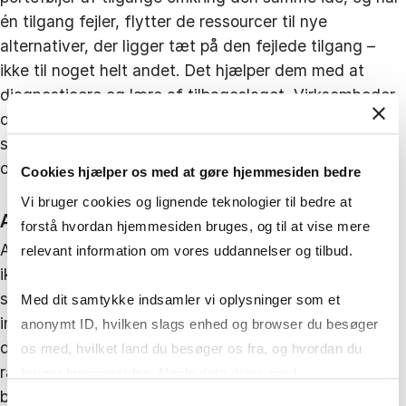
én tilgang fejler, flytter de ressourcer til nye
alternativer, der ligger tæt på den fejlede tilgang –
ikke til noget helt andet. Det hjælper dem med at
diagnosticere og lære af tilbageslaget. Virksomheder,
der blot tænker i “fail fast”, lærer ofte ingenting og
spilder ressourcer, lidt som at kaste ideer på væggen
og håbe, at noget hænger fast.
Cookies hjælper os med at gøre hjemmesiden bedre
Vi bruger cookies og lignende teknologier til bedre at
AI redder os ikke fra dårlige innovationsvaner
forstå hvordan hjemmesiden bruges, og til at vise mere
AI vil forandre store dele af erhvervslivet, men AI kan
relevant information om vores uddannelser og tilbud.
ikke kompensere for forældede ledelsespraksisser,
snævre exploration-processer eller skæve
Med dit samtykke indsamler vi oplysninger som et
incitamenter. Gennembrudsinnovation kræver ledere,
anonymt ID, hvilken slags enhed og browser du besøger
der forstår innovationsforskningen, beskytter åbne
os med, hvilket land du besøger os fra, og hvordan du
rammer for udforskning og træffer beslutninger
bruger hjemmesiden. Nogle data deles med
baseret på evidens – ikke på modestrømninger.
tredjepartsværktøjer, som vi bruger til statistik og
Samtykkevalg