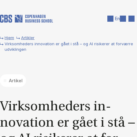
Gå til hovedindhold
Søg
Men
En
Hjem
Artikler
Virksomheders innovation er gået i stå – og AI risikerer at forværre
udviklingen
Artikel
Virk­som­he­ders in­
nova­tion er gået i stå –