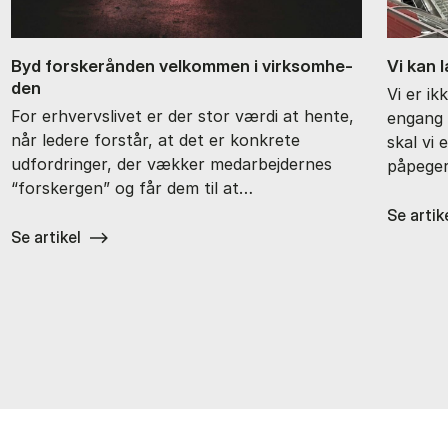
Byd for­skerån­den vel­kom­men i virk­som­he­
Vi kan 
den
Vi er ik
For erhvervslivet er der stor værdi at hente,
engang 
når ledere forstår, at det er konkrete
skal vi 
udfordringer, der vækker medarbejdernes
påpeger
“forskergen” og får dem til at…
Se artik
Se artikel