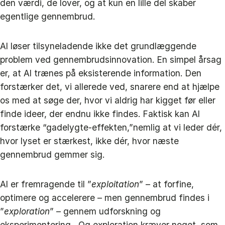
den værdi, de lover, og at kun en lille del skaber
egentlige gennembrud.
AI løser tilsyneladende ikke det grundlæggende
problem ved gennembrudsinnovation. En simpel årsag
er, at AI trænes på eksisterende information. Den
forstærker det, vi allerede ved, snarere end at hjælpe
os med at søge der, hvor vi aldrig har kigget før eller
finde ideer, der endnu ikke findes. Faktisk kan AI
forstærke “gadelygte-effekten,”nemlig at vi leder dér,
hvor lyset er stærkest, ikke dér, hvor næste
gennembrud gemmer sig.
AI er fremragende til ”
exploitation
” – at forfine,
optimere og accelerere – men gennembrud findes i
”
exploration
” – gennem udforskning og
eksperimentering . Og exploration kræver noget, som