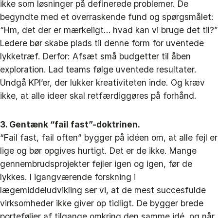
ikke som løsninger på definerede problemer. De
begyndte med et overraskende fund og spørgsmålet:
“Hm, det der er mærkeligt… hvad kan vi bruge det til?”
Ledere bør skabe plads til denne form for uventede
lykketræf. Derfor: Afsæt små budgetter til åben
exploration. Lad teams følge uventede resultater.
Undgå KPI’er, der lukker kreativiteten inde. Og kræv
ikke, at alle ideer skal retfærdiggøres på forhånd.
3. Gentænk “fail fast”-doktrinen.
“Fail fast, fail often” bygger på idéen om, at alle fejl er
lige og bør opgives hurtigt. Det er de ikke. Mange
gennembrudsprojekter fejler igen og igen, før de
lykkes. I igangværende forskning i
lægemiddeludvikling ser vi, at de mest succesfulde
virksomheder ikke giver op tidligt. De bygger brede
porteføljer af tilgange omkring den samme idé, og når