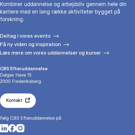
Kombiner uddannelse og arbejdsliv gennem hele din
karriere med en lang række aktiviteter bygget på
forskning.
Deltag i vores events
Få ny viden og inspiration
Læs mere om vores uddannelser og kurser
CBS Efteruddannelse
Dalgas Have 15
2000 Frederiksberg
Kontakt
Følg CBS Efteruddannelse på
Opens in a new tab
Opens in a new tab
Opens in a new tab