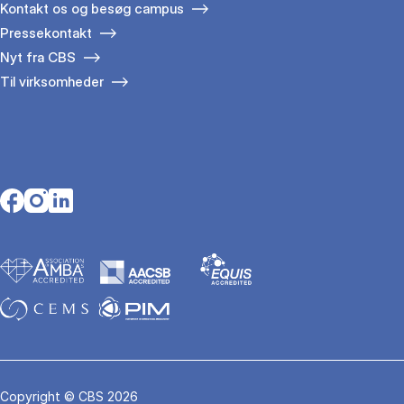
Kontakt os og besøg campus
Pressekontakt
Nyt fra CBS
Til virksomheder
Opens in a new tab
Opens in a new tab
Opens in a new tab
Copyright © CBS 2026