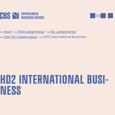
Gå til hovedindhold
Søg
Men
En
Hjem
Efteruddannelse
HD-uddannelser
Alle HD-Uddannelser
HD2 International Business
HD2 IN­TER­NA­TIO­NAL BU­SI­
NESS