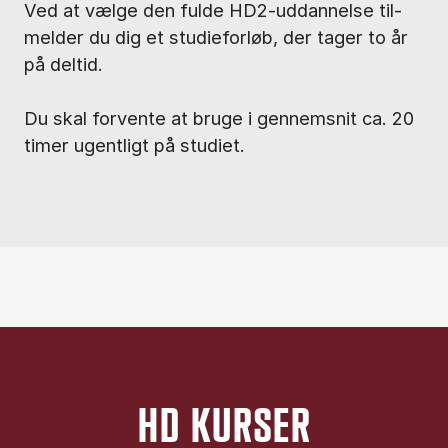
Ved at væl­ge den ful­de HD2-ud­dan­nel­se til­
mel­der du dig et stu­di­e­for­løb, der ta­ger to år
på del­tid.
Du skal for­ven­te at bru­ge i gen­nem­snit ca. 20
ti­mer ugent­ligt på stu­di­et.
HD KURSER