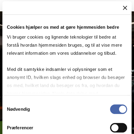
Cookies hjælper os med at gøre hjemmesiden bedre
Vi bruger cookies og lignende teknologier til bedre at
forstå hvordan hjemmesiden bruges, og til at vise mere
relevant information om vores uddannelser og tilbud.
Med dit samtykke indsamler vi oplysninger som et
anonymt ID, hvilken slags enhed og browser du besøger
os med, hvilket land du besøger os fra, og hvordan du
bruger hjemmesiden. Nogle data deles med
tredjepartsværktøjer, som vi bruger til statistik og
Samtykkevalg
Nødvendig
markedsføring. Du bestemmer selv - og kan altid trække
dit samtykke tilbage via knappen nederst til højre.
Præferencer