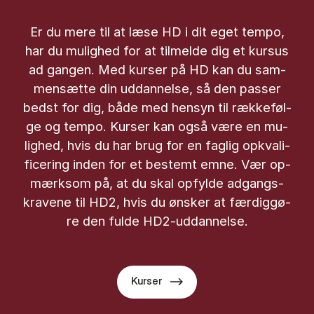
Er du mere til at læse HD i dit eget tem­po,
har du mu­lig­hed for at til­mel­de dig et kur­sus
ad gan­gen. Med kur­ser på HD kan du sam­
men­sæt­te din ud­dan­nel­se, så den pas­ser
bedst for dig, både med hen­syn til ræk­ke­føl­
ge og tem­po. Kur­ser kan også være en mu­
lig­hed, hvis du har brug for en fag­lig opkva­li­
fi­ce­ring in­den for et be­stemt emne. Vær op­
mærk­som på, at du skal op­fyl­de ad­gangs­
kra­ve­ne til HD2, hvis du øn­sker at fær­dig­gø­
re den ful­de HD2-ud­dan­nel­se.
Kurser