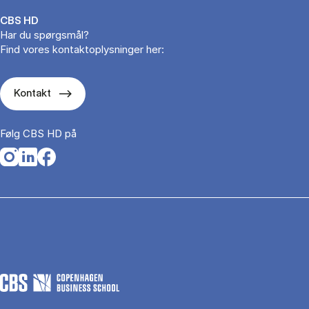
CBS HD
Har du spørgsmål?
Find vores kontaktoplysninger her:
Kontakt
Følg CBS HD på
Opens in a new tab
Opens in a new tab
Opens in a new tab