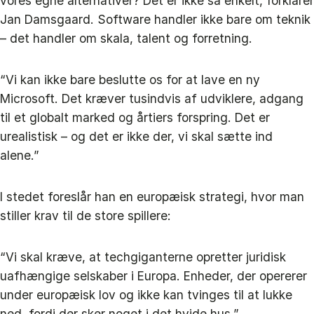
vores egne alternativer? Det er ikke så enkelt, forklarer
Jan Damsgaard. Software handler ikke bare om teknik
– det handler om skala, talent og forretning.
“Vi kan ikke bare beslutte os for at lave en ny
Microsoft. Det kræver tusindvis af udviklere, adgang
til et globalt marked og årtiers forspring. Det er
urealistisk – og det er ikke der, vi skal sætte ind
alene.”
I stedet foreslår han en europæisk strategi, hvor man
stiller krav til de store spillere:
“Vi skal kræve, at techgiganterne opretter juridisk
uafhængige selskaber i Europa. Enheder, der opererer
under europæisk lov og ikke kan tvinges til at lukke
ned, fordi der sker noget i det hvide hus.”