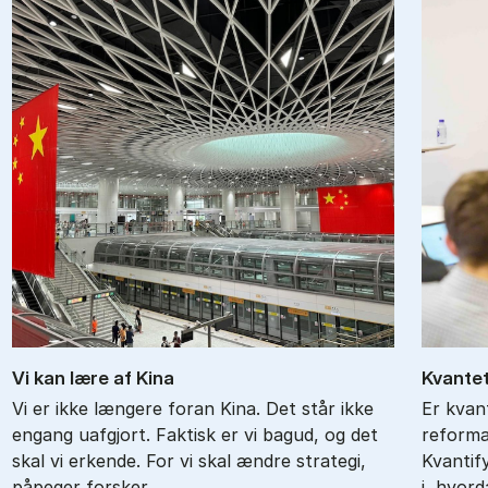
Vi kan lære af Kina
Kvan­te­t
Vi er ikke længere foran Kina. Det står ikke
Er kvan
engang uafgjort. Faktisk er vi bagud, og det
reforma
skal vi erkende. For vi skal ændre strategi,
Kvantif
påpeger forsker
i, hvord