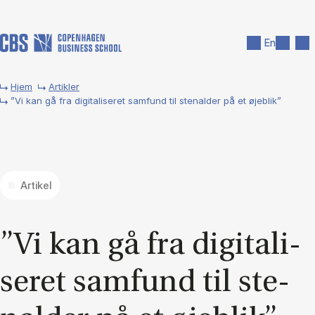
Gå til hovedindhold
Søg
Men
En
Hjem
Artikler
”Vi kan gå fra digitaliseret samfund til stenalder på et øjeblik”
Artikel
”Vi kan gå fra di­gi­ta­li­
se­ret sam­fund til ste­