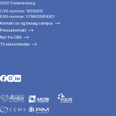
2000 Frederiksberg
CVR-nummer: 19596915
EAN-nummer: 5798009814821
Kontakt os og besøg campus
Pressekontakt
Nyt fra CBS
Til virksomheder
Opens in a new tab
Opens in a new tab
Opens in a new tab