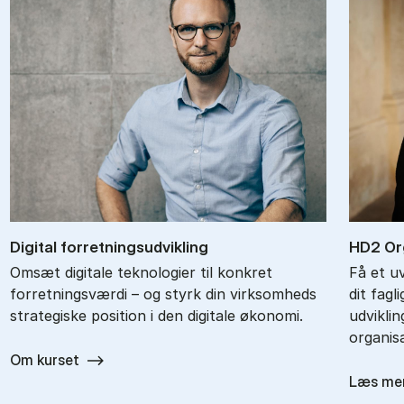
Di­gi­tal for­ret­nings­ud­vik­ling
HD2 Or­g
Omsæt digitale teknologier til konkret
Få et u
forretningsværdi – og styrk din virksomheds
dit fagl
strategiske position i den digitale økonomi.
udvikli
organisa
Om kurset
Læs me