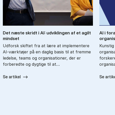
Det næ­ste skridt i AI: ud­vik­lin­gen af et agilt
AI i for­
mind­set
or­ga­ni­
Udforsk skiftet fra at lære at implementere
Kunstig 
AI-værktøjer på en daglig basis til at fremme
organisa
ledelse, teams og organisationer, der er
forsker
forberedte og dygtige til at…
organis
Se artikel
Se artik