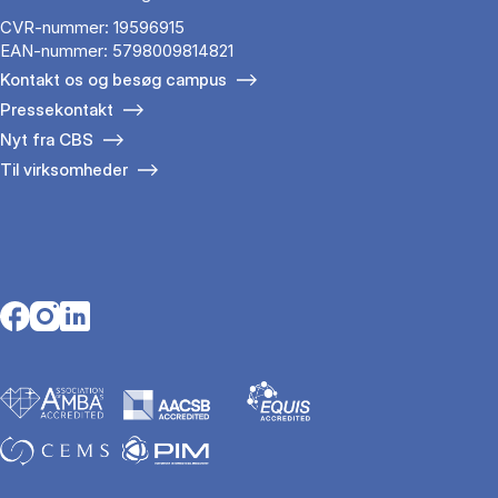
CVR-nummer: 19596915
EAN-nummer: 5798009814821
Kontakt os og besøg campus
Pressekontakt
Nyt fra CBS
Til virksomheder
Opens in a new tab
Opens in a new tab
Opens in a new tab