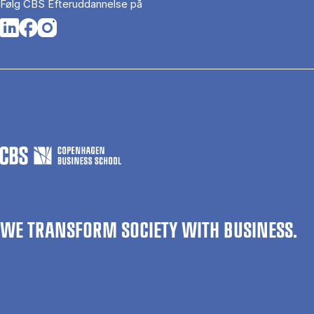
Følg CBS Efteruddannelse på
Opens in a new tab
Opens in a new tab
Opens in a new tab
WE TRANSFORM SOCIETY WITH BUSINESS.