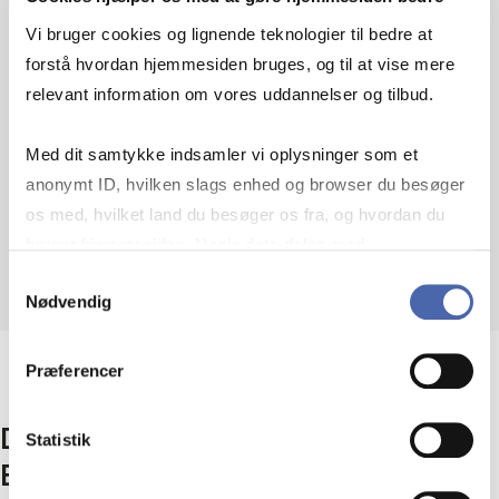
Vi bruger cookies og lignende teknologier til bedre at
forstå hvordan hjemmesiden bruges, og til at vise mere
Paneldeltager Ignacio Godoy
relevant information om vores uddannelser og tilbud.
Descazeux fra CBS tackler
kvantecomputere - hvad de er, hvad de
Med dit samtykke indsamler vi oplysninger som et
kan, og hvilke industrier de vil optimere.
anonymt ID, hvilken slags enhed og browser du besøger
os med, hvilket land du besøger os fra, og hvordan du
bruger hjemmesiden. Nogle data deles med
tredjepartsværktøjer, som vi bruger til statistik og
Samtykkevalg
Nødvendig
markedsføring. Du bestemmer selv - og kan altid trække
dit samtykke tilbage via knappen nederst til højre.
Præferencer
Denne viden blev delt til et CBS
Statistik
Executive Education event