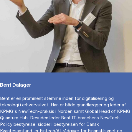
Bent Dalager
Bent er en prominent stemme inden for digitalisering og
teknologi i erhvervslivet. Han er både grundlægger og leder af
KPMG's NewTech-praksis i Norden samt Global Head of KPMG
Quantum Hub. Desuden leder Bent IT-branchens NewTech
Policy bestyrelse, sidder i bestyrelsen for Dansk
Kvantesamfund, er Fintech/AI-rådgiver for Finanstilsynet og