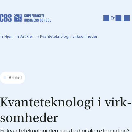
Gå til hovedindhold
Søg
Men
En
Hjem
Artikler
Kvanteteknologi i virksomheder
Artikel
Kvan­te­tek­no­lo­gi i virk­
som­he­der
Er kvanteteknologi den næste digitale reformation?