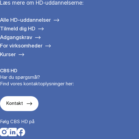
Læs mere om HD-uddannelserne:
Alle HD-uddannelser
Tilmeld dig HD
Adgangskrav
For virksomheder
Kurser
CBS HD
Har du spørgsmål?
Find vores kontaktoplysninger her:
Kontakt
Følg CBS HD på
Opens in a new tab
Opens in a new tab
Opens in a new tab