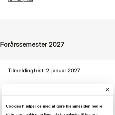
Forårssemester 2027
Tilmeldingfrist: 2. januar 2027
Undervisningsformat:
Kurserne på HD2
Maritime udbydes online og undervisningen
foregår på engelsk.
Cookies hjælper os med at gøre hjemmesiden bedre
Bemærk! Kurset inkluderer en undervisningsdag
Vi bruger cookies og lignende teknologier til bedre at