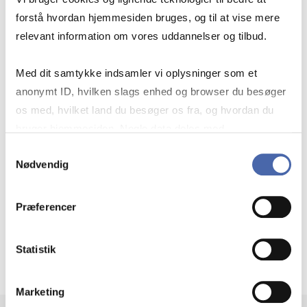
på campus. Undervisningsdagen på campus vil
forstå hvordan hjemmesiden bruges, og til at vise mere
blive streamet og optaget i tilfælde af, at du
relevant information om vores uddannelser og tilbud.
ikke kan deltage.
Med dit samtykke indsamler vi oplysninger som et
Sprog:
Engelsk
anonymt ID, hvilken slags enhed og browser du besøger
os med, hvilket land du besøger os fra, og hvordan du
Online
: Onsdag i uge 2
bruger hjemmesiden. Nogle data deles med
tredjepartsværktøjer, som vi bruger til statistik og
Samtykkevalg
Nødvendig
Pre-recorded
: Onsdag i ugerne 3-7
markedsføring. Du bestemmer selv - og kan altid trække
dit samtykke tilbage via knappen nederst til højre.
1:1 session:
Onsdag i uge 8
Præferencer
Eksamen
:
se kursuskatalog
Statistik
Marketing