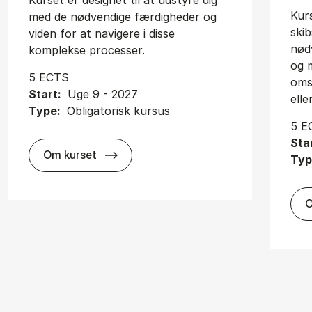
Kurset er designet til at udstyre dig
Kur
med de nødvendige færdigheder og
ski
viden for at navigere i disse
nød
komplekse processer.
og 
5 ECTS
omst
Start:
Uge 9 - 2027
elle
Type:
Obligatorisk kursus
5 E
Sta
about
Om kurset
Typ
O