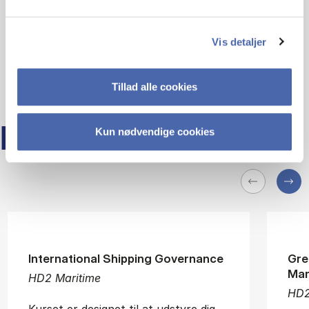
Vis detaljer
Tillad alle cookies
FLERE KURSER PÅ HD
Kun nødvendige cookies
International Shipping Governance
Gre
Ma
HD2 Maritime
HD2