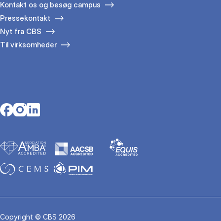
Kontakt os og besøg campus
Pressekontakt
Nyt fra CBS
Til virksomheder
Opens in a new tab
Opens in a new tab
Opens in a new tab
Copyright © CBS 2026