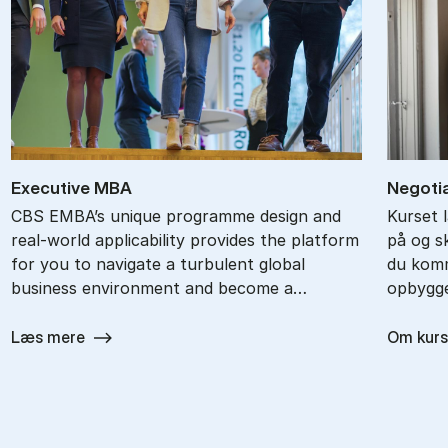
Ex­ec­ut­ive MBA
Ne­go­ti
CBS EMBA’s unique programme design and
Kurset 
real-world applicability provides the platform
på og s
for you to navigate a turbulent global
du komm
business environment and become a…
opbygge
Læs mere
Om kurs