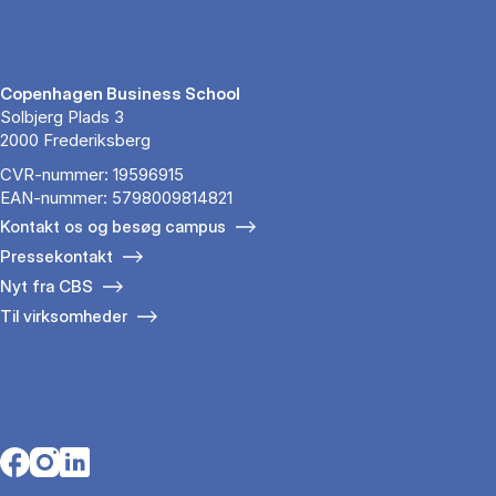
Copenhagen Business School
Solbjerg Plads 3
2000 Frederiksberg
CVR-nummer: 19596915
EAN-nummer: 5798009814821
Kontakt os og besøg campus
Pressekontakt
Nyt fra CBS
Til virksomheder
Opens in a new tab
Opens in a new tab
Opens in a new tab