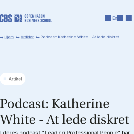
Gå til hovedindhold
Søg
Men
En
Hjem
Artikler
Podcast: Katherine White - At lede diskret
Artikel
Po­dcast: Kat­he­ri­ne
Whi­te - At lede diskret
I deres podcast "Leading Professional People" har