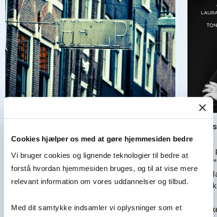
Når top­che­fer græ­der – om psy­ko­lo­gisk
Po­dcast
tryg­hed og fø­lel­ses­mæs­sig le­del­se
skuf­fe
Cookies hjælper os med at gøre hjemmesiden bedre
Følelserne har indtaget arbejdslivet, og
I deres
Vi bruger cookies og lignende teknologier til bedre at
topchefer er i dag forpligtede til at tage
People"
forstå hvordan hjemmesiden bruges, og til at vise mere
højde for medarbejdernes sårbarhed. Men
Tony Ha
relevant information om vores uddannelser og tilbud.
forskning viser, at kravet om at…
udforsk
Med dit samtykke indsamler vi oplysninger som et
Se artikel
Se artik