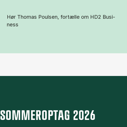
Hør Tho­mas Po­ul­sen, for­tæl­le om HD2 Bu­si­
ness
SOMMEROPTAG 2026