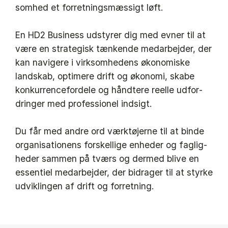
som­hed et for­ret­nings­mæs­sigt løft.
En HD2 Bu­si­ness ud­sty­rer dig med ev­ner til at
være en stra­te­gisk tæn­ken­de me­d­ar­bej­der, der
kan navi­ge­re i virk­som­he­dens øko­no­mi­ske
land­skab, op­ti­me­re drift og øko­no­mi, ska­be
kon­kur­ren­ce­for­de­le og hånd­te­re re­el­le ud­for­
drin­ger med pro­fes­sio­nel ind­sigt.
Du får med an­dre ord værk­tø­jer­ne til at bin­de
or­ga­ni­sa­tio­nens for­skel­li­ge en­he­der og fag­lig­
he­der sam­men på tværs og der­med bli­ve en
es­sen­ti­el me­d­ar­bej­der, der bi­dra­ger til at styr­ke
ud­vik­lin­gen af drift og for­ret­ning.