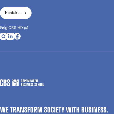
Kontakt
Følg CBS HD på
Opens in a new tab
Opens in a new tab
Opens in a new tab
WE TRANSFORM SOCIETY WITH BUSINESS.