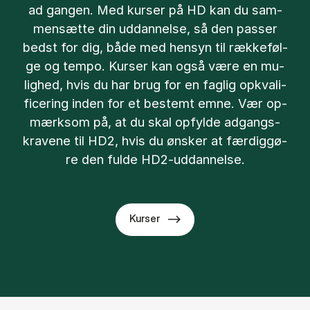
ad gan­gen. Med kur­ser på HD kan du sam­
men­sæt­te din ud­dan­nel­se, så den pas­ser
bedst for dig, både med hen­syn til ræk­ke­føl­
ge og tem­po. Kur­ser kan også være en mu­
lig­hed, hvis du har brug for en fag­lig opkva­li­
fi­ce­ring in­den for et be­stemt emne. Vær op­
mærk­som på, at du skal op­fyl­de ad­gangs­
kra­ve­ne til HD2, hvis du øn­sker at fær­dig­gø­
re den ful­de HD2-ud­dan­nel­se.
Kurser