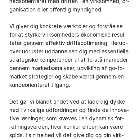
heds­o­ri­en­te­ret med drif­ten i en virk­som­hed, or­
ga­ni­sa­tion el­ler of­fent­lig myn­dig­hed.
Vi gi­ver dig kon­kre­te værk­tø­jer og for­stå­el­se
for at styr­ke virk­som­he­ders øko­no­mi­ske re­sul­
ta­ter gen­nem ef­fek­tiv drifts­op­ti­me­ring. Her­u­d­
over ud­ru­ster ud­dan­nel­sen dig med es­sen­ti­el­le
stra­te­gi­ske kom­pe­ten­cer til at for­stå mar­ke­der
gen­nem mar­keds­a­na­ly­ser, ud­vik­ling af go-to-
mar­ket stra­te­gi­er og ska­be vær­di gen­nem en
kun­de­o­ri­en­te­ret til­gang.
Det gør vi blandt an­det ved at lade dig dyk­ke
ned i vir­ke­li­ge ud­for­drin­ger og fin­de de in­nova­
ti­ve løs­nin­ger, som kræ­ves i en dy­na­misk for­
ret­nings­ver­den, hvor kon­kur­ren­cen kan være
spids. I sin hel­hed vil det give dig og din virk­