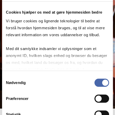
Cookies hjælper os med at gøre hjemmesiden bedre
Vi bruger cookies og lignende teknologier til bedre at
forstå hvordan hjemmesiden bruges, og til at vise mere
relevant information om vores uddannelser og tilbud.
Med dit samtykke indsamler vi oplysninger som et
anonymt ID, hvilken slags enhed og browser du besøger
os med, hvilket land du besøger os fra, og hvordan du
bruger hjemmesiden. Nogle data deles med
tredjepartsværktøjer, som vi bruger til statistik og
Samtykkevalg
Nødvendig
markedsføring. Du bestemmer selv - og kan altid trække
dit samtykke tilbage via knappen nederst til højre.
Præferencer
Statistik