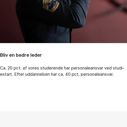
Bliv en bed­re le­der
Ca. 20 pct. af vo­res stu­de­ren­de har per­so­na­le­ansvar ved stu­di­
estart. Ef­ter ud­dan­nel­sen har ca. 40 pct. per­so­na­le­ansvar.