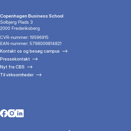
Copenhagen Business School
Solbjerg Plads 3
2000 Frederiksberg
CVR-nummer: 19596915
EAN-nummer: 5798009814821
Kontakt os og besøg campus
Pressekontakt
Nyt fra CBS
Til virksomheder
Opens in a new tab
Opens in a new tab
Opens in a new tab