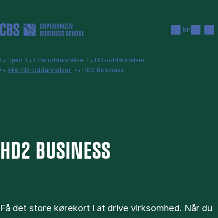
Gå til hovedindhold
Søg
Men
En
Hjem
Efteruddannelse
HD-uddannelser
Alle HD-Uddannelser
HD2 Business
HD2 BU­SI­NESS
Få det store kørekort i at drive virksomhed. Når du