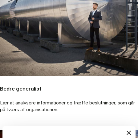
Bedre generalist
Lær at ana­ly­se­re in­for­ma­tio­ner og træf­fe be­slut­nin­ger, som går
på tværs af or­ga­ni­sa­tio­nen.