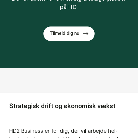
på HD.
Tilmeld dig nu
Strategisk drift og økonomisk vækst
HD2 Bu­si­ness er for dig, der vil ar­bej­de hel­