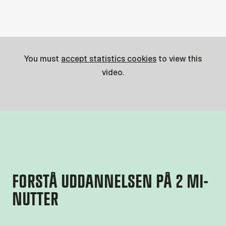
You must
accept statistics cookies
to view this
video.
FOR­STÅ UD­DAN­NEL­SEN PÅ 2 MI­
NUT­TER