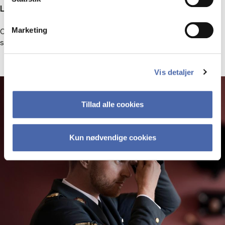
Lær at dri­ve en virk­som­hed
Marketing
Ca. 90 pct. sva­rer, at de har fået en bed­re for­ret­nings­for­stå­el­
se.
Vis detaljer
Tillad alle cookies
Kun nødvendige cookies