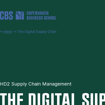
Gå til hovedindhold
Hjem
The Digital Supply Chain
HD2 Supply Chain Management
THE DI­GI­TAL SU