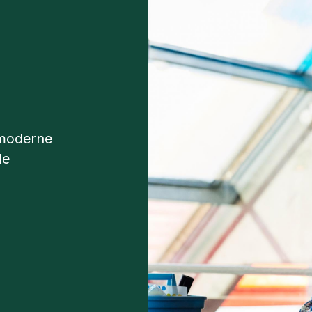
e moderne
de
.