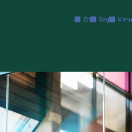
En
Søg
Menu