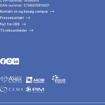
CVR-nummer: 19596915
EAN-nummer: 5798009814821
Kontakt os og besøg campus
Pressekontakt
Nyt fra CBS
Til virksomheder
Opens in a new tab
Opens in a new tab
Opens in a new tab