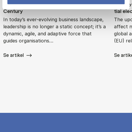
Agile and Ad­apt­ive Lead­er­ship in the 21st
The Po­t
Cen­tury
tial ele
In today’s ever-evolving business landscape,
The upc
leadership is no longer a static concept; it’s a
affect 
dynamic, agile, and adaptive force that
global 
guides organisations…
(EU) re
Se artikel
Se artik