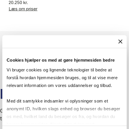
20.250 kr.
Læs om priser
Cookies hjælper os med at gøre hjemmesiden bedre
Vi bruger cookies og lignende teknologier til bedre at
forstå hvordan hjemmesiden bruges, og til at vise mere
relevant information om vores uddannelser og tilbud.
LAD DIG INSPIRERE
Med dit samtykke indsamler vi oplysninger som et
anonymt ID, hvilken slags enhed og browser du besøger
Gå i dybden med artikler og events om relaterede
os med, hvilket land du besøger os fra, og hvordan du
temaer.
bruger hjemmesiden. Nogle data deles med