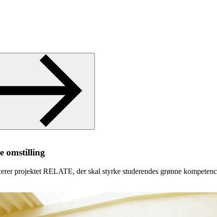
e om­stil­ling
ncerer projektet RELATE, der skal styrke studerendes grønne kompete