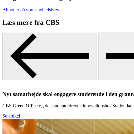
Abboner på vores nyhedsbrev
Læs mere fra CBS
Nyt sam­ar­bej­de skal en­ga­ge­re stu­de­ren­de i den grøn­n
CBS Green Office og det studenterdrevne innovationshus Station la
Se artikel