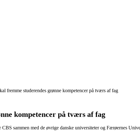
 skal fremme studerendes grønne kompetencer på tværs af fag
øn­ne kom­pe­ten­cer på tværs af fag
r CBS sammen med de øvrige danske universiteter og Færøernes Universi