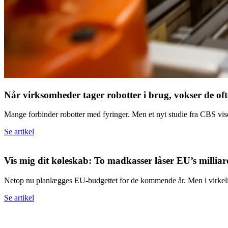
Når virk­som­he­der ta­ger ro­bot­ter i brug, vok­ser de ofte
Mange forbinder robotter med fyringer. Men et nyt studie fra CBS viser
Se artikel
Vis mig dit kø­le­skab: To mad­kas­ser lå­ser EU’s mil­li­ar
Netop nu planlægges EU-budgettet for de kommende år. Men i virkeli
Se artikel