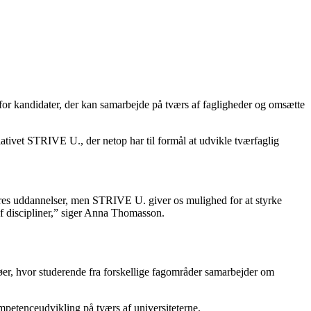
or kandidater, der kan samarbejde på tværs af fagligheder og omsætte
tivet STRIVE U., der netop har til formål at udvikle tværfaglig
ores uddannelser, men STRIVE U. giver os mulighed for at styrke
f discipliner,” siger Anna Thomasson.
jøer, hvor studerende fra forskellige fagområder samarbejder om
ompetenceudvikling på tværs af universiteterne.