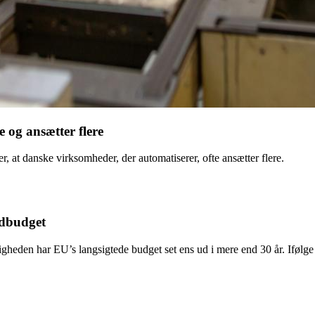
 og an­sæt­ter fle­re
, at danske virksomheder, der automatiserer, ofte ansætter flere.
d­bud­get
gheden har EU’s langsigtede budget set ens ud i mere end 30 år. Iføl