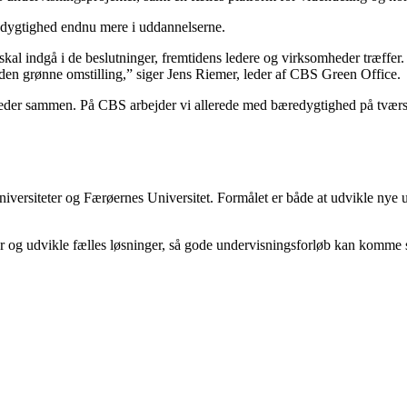
redygtighed endnu mere i uddannelserne.
kal indgå i de beslutninger, fremtidens ledere og virksomheder træffer. 
en grønne omstilling,” siger Jens Riemer, leder af CBS Green Office.
ligheder sammen. På CBS arbejder vi allerede med bæredygtighed på tv
iversiteter og Færøernes Universitet. Formålet er både at udvikle nye 
r og udvikle fælles løsninger, så gode undervisningsforløb kan komme st