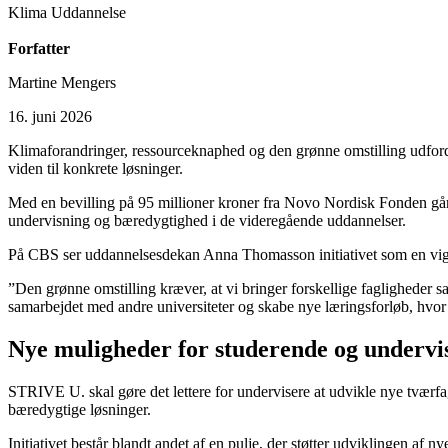
Klima
Uddannelse
Forfatter
Martine Mengers
16. juni 2026
Klimaforandringer, ressourceknaphed og den grønne omstilling udford
viden til konkrete løsninger.
Med en bevilling på 95 millioner kroner fra Novo Nordisk Fonden går 
undervisning og bæredygtighed i de videregående uddannelser.
På CBS ser uddannelsesdekan Anna Thomasson initiativet som en vigti
”Den grønne omstilling kræver, at vi bringer forskellige faglighede
samarbejdet med andre universiteter og skabe nye læringsforløb, hvor
Nye muligheder for studerende og undervi
STRIVE U. skal gøre det lettere for undervisere at udvikle nye tværfa
bæredygtige løsninger.
Initiativet består blandt andet af en pulje, der støtter udviklingen af