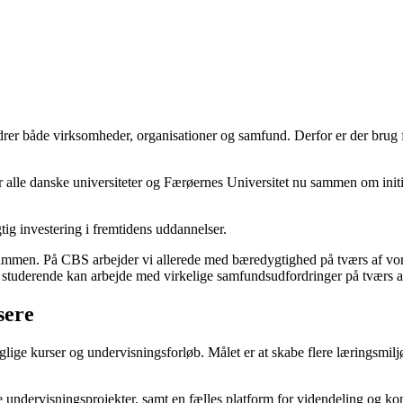
rer både virksomheder, organisationer og samfund. Derfor er der brug f
alle danske universiteter og Færøernes Universitet nu sammen om initia
g investering i fremtidens uddannelser.
r sammen. På CBS arbejder vi allerede med bæredygtighed på tværs af v
 studerende kan arbejde med virkelige samfundsudfordringer på tværs a
sere
glige kurser og undervisningsforløb. Målet er at skabe flere læringsmil
 nye undervisningsprojekter, samt en fælles platform for videndeling og k