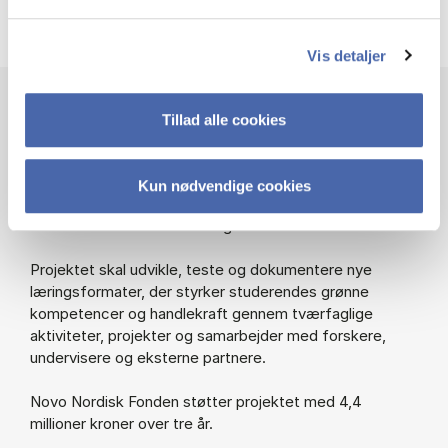
Vis detaljer
Fakta om RELATE
Tillad alle cookies
RELATE står for Responsible Learning for the Green
Kun nødvendige cookies
Transition in Higher Education og er et samarbejde
mellem CBS Green Office og Station.
Projektet skal udvikle, teste og dokumentere nye
læringsformater, der styrker studerendes grønne
kompetencer og handlekraft gennem tværfaglige
aktiviteter, projekter og samarbejder med forskere,
undervisere og eksterne partnere.
Novo Nordisk Fonden støtter projektet med 4,4
millioner kroner over tre år.