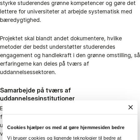
styrke studerendes grønne kompetencer og gøre det
lettere for universiteter at arbejde systematisk med
bæredygtighed.
Projektet skal blandt andet dokumentere, hvilke
metoder der bedst understøtter studerendes
engagement og handlekraft i den grønne omstilling, så
erfaringerne kan deles på tværs af
uddannelsessektoren.
Samarbejde på tværs af
uddannelsesinstitutioner
En vigtig del af RELATE er etableringen af et netværk
for undervisere og ansatte på tværs af
uddannelsesinstitutioner. Formålet er at styrke
Cookies hjælper os med at gøre hjemmesiden bedre
videndeling og udvikle nye læringsformater inden for
Vi bruger cookies og lignende teknologier til bedre at