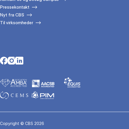
Pressekontakt
Nyt fra CBS
Til virksomheder
Opens in a new tab
Opens in a new tab
Opens in a new tab
Copyright © CBS 2026