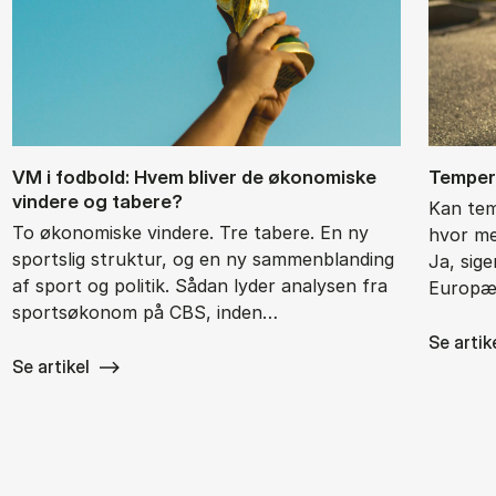
VM i fod­bold: Hvem bli­ver de øko­no­mi­ske
Tem­pe­r
vin­de­re og ta­be­re?
Kan tem
To økonomiske vindere. Tre tabere. En ny
hvor me
sportslig struktur, og en ny sammenblanding
Ja, sig
af sport og politik. Sådan lyder analysen fra
Europæi
sportsøkonom på CBS, inden…
Se artik
Se artikel