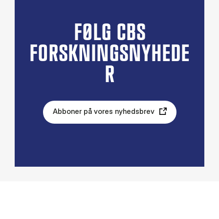
FØLG CBS
FORSKNINGSNYHEDE
R
Abboner på vores nyhedsbrev