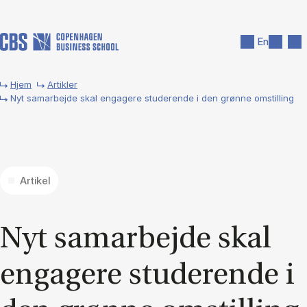
Gå til hovedindhold
Søg
Men
En
Hjem
Artikler
Nyt samarbejde skal engagere studerende i den grønne omstilling
Artikel
Nyt sam­ar­bej­de skal
en­ga­ge­re stu­de­ren­de i