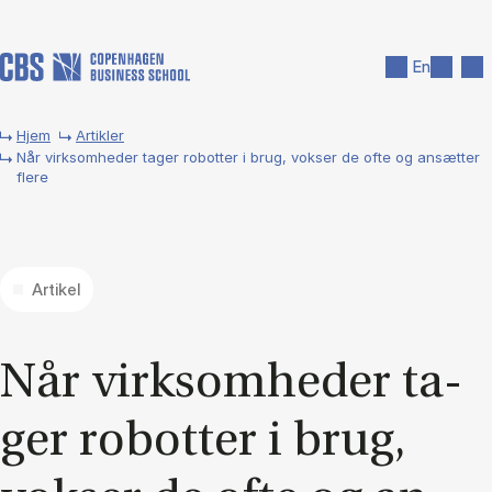
Gå til hovedindhold
Søg
Men
En
Hjem
Artikler
Når virksomheder tager robotter i brug, vokser de ofte og ansætter
flere
Artikel
Når virk­som­he­der ta­
ger ro­bot­ter i brug,