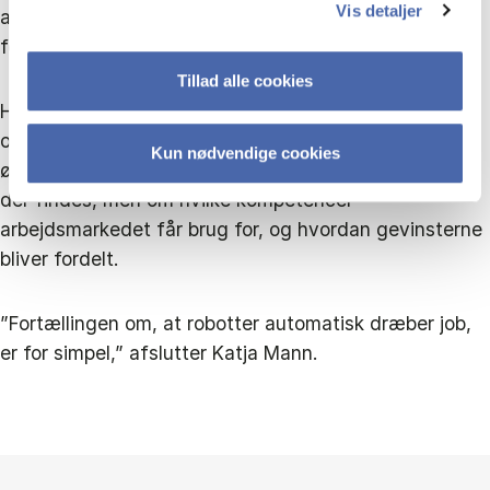
Vis detaljer
ansatte, nye produkter og stærkere internationale
forbindelser.
Tillad alle cookies
Hvis robotter både kan løfte produktiviteten og skrue
op for globaliseringen, så handler den politiske og
Kun nødvendige cookies
økonomiske udfordring ikke kun om, hvor mange job
der findes, men om hvilke kompetencer
arbejdsmarkedet får brug for, og hvordan gevinsterne
bliver fordelt.
”Fortællingen om, at robotter automatisk dræber job,
er for simpel,” afslutter Katja Mann.