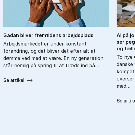
Så­dan bli­ver frem­ti­dens ar­bejds­plads
AI på jo
ser pe­g
Arbejdsmarkedet er under konstant
og fæl­l
forandring, og det bliver det efter alt at
To nye 
dømme ved med at være. En ny generation
danske 
står nemlig på spring til at træde ind på…
kompete
overser
Se artikel
med…
Se artik