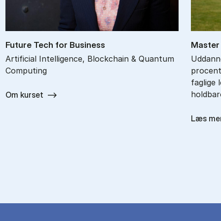
Fu­ture Tech for Busi­ness
Ma­ster 
Ar­ti­fi­cial In­tel­li­gence, Block­chain & Quantum
Uddanne
Com­put­ing
procent
faglige 
holdbar
Om kurset
Læs me