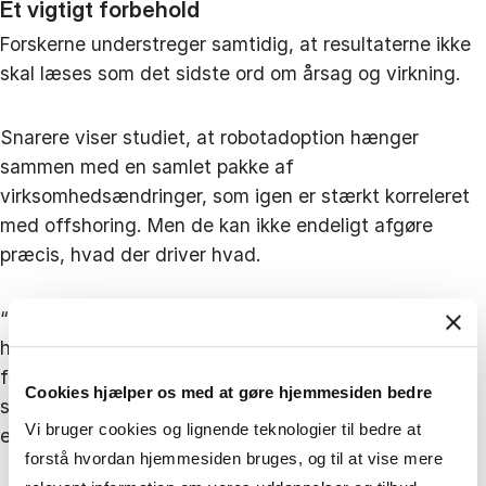
Et vigtigt forbehold
Forskerne understreger samtidig, at resultaterne ikke
skal læses som det sidste ord om årsag og virkning.
Snarere viser studiet, at robotadoption hænger
sammen med en samlet pakke af
virksomhedsændringer, som igen er stærkt korreleret
med offshoring. Men de kan ikke endeligt afgøre
præcis, hvad der driver hvad.
“Den vigtigste begrænsning er, at vi ikke kan være
hundrede procent sikre på kausaliteten. Vi gør meget
for at komme tættere på den, så det er ikke bare en
Cookies hjælper os med at gøre hjemmesiden bedre
simpel korrelation, men vi har ikke et naturligt
Vi bruger cookies og lignende teknologier til bedre at
eksperiment,” siger Katja Mann.
forstå hvordan hjemmesiden bruges, og til at vise mere